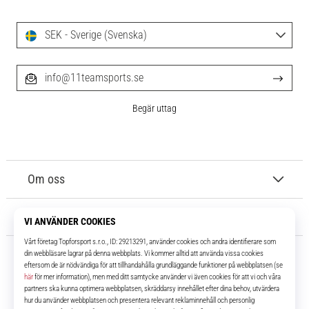
SEK - Sverige (Svenska)
info@11teamsports.se
Begär uttag
Om oss
Kundtjänst
11teamsports.se
I över 16 år har vi varit dina lagkamrater, vilket ger dig de bästa och