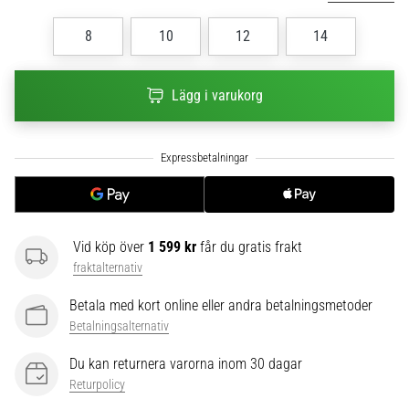
6
8
10
12
14
Upptäck
de
nya
Lägg i varukorg
Nike
Phantom
6
fotbollsskorna
–
precision,
kontroll
Vid köp över
1 599 kr
får du gratis frakt
och
fraktalternativ
kraft
i
Betala med kort online eller andra betalningsmetoder
varje
Betalningsalternativ
beröring.
Perfekta
Du kan returnera varorna inom 30 dagar
för
Returpolicy
spelare