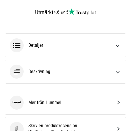
som…
Utmärkt
4.6 av 5
Visa
alla
artiklar
Detaljer
Beskrivning
Mer från Hummel
Hummel
Skriv en produktrecension