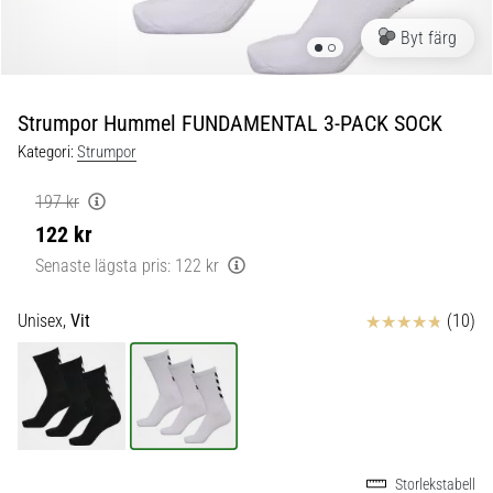
skor
från
Byt färg
Nike,
adidas
och
Strumpor Hummel FUNDAMENTAL 3-PACK SOCK
PUMA.
Var
Kategori:
Strumpor
en
del
197 kr
av
122 kr
varje
Senaste lägsta pris:
122 kr
match,
mål
och…
Recensioner
Unisex,
Vit
(10)
9. 6. 2025
•
3 min. läsning
Nike
Storlekstabell
Phantom