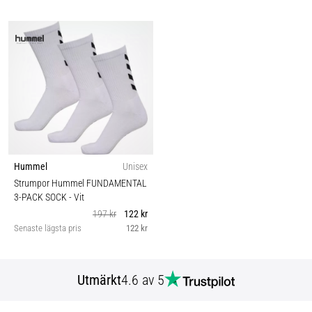
Hummel
Unisex
Strumpor Hummel FUNDAMENTAL
3-PACK SOCK
- Vit
197 kr
122 kr
Senaste lägsta pris
122 kr
Utmärkt
4.6 av 5