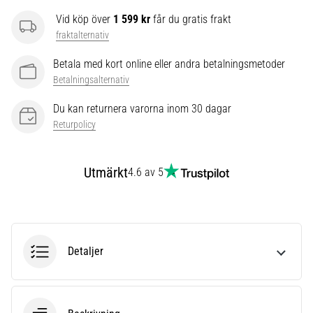
som…
Vid köp över
1 599 kr
får du gratis frakt
fraktalternativ
Visa
Betala med kort online eller andra betalningsmetoder
alla
Betalningsalternativ
artiklar
Du kan returnera varorna inom 30 dagar
Returpolicy
Utmärkt
4.6 av 5
Detaljer