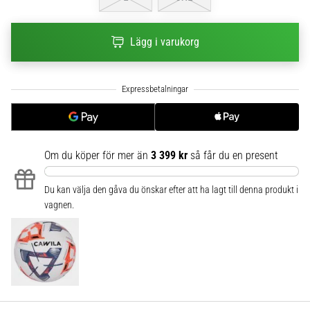
6
Upptäck
Lägg i varukorg
de
nya
Nike
Phantom
6
fotbollsskorna
–
Om du köper för mer än
3 399 kr
så får du en present
precision,
kontroll
och
Du kan välja den gåva du önskar efter att ha lagt till denna produkt i
kraft
vagnen.
i
varje
beröring.
Perfekta
för
spelare