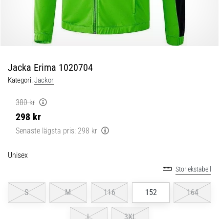
skor
från
Nike,
adidas
och
PUMA.
Var
Jacka Erima 1020704
en
Kategori:
Jackor
del
av
380 kr
varje
298 kr
match,
mål
Senaste lägsta pris:
298 kr
och…
Unisex
9. 6. 2025
Storlekstabell
•
3 min. läsning
S
M
116
152
164
Nike
Phantom
L
3XL