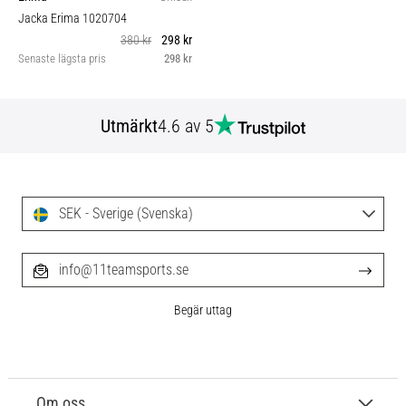
Jacka Erima 1020704
380 kr
298 kr
Senaste lägsta pris
298 kr
Utmärkt
4.6 av 5
SEK - Sverige (Svenska)
info@11teamsports.se
Begär uttag
Om oss