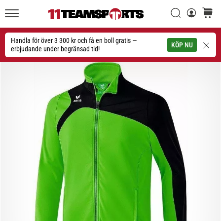
Sök
varuko
11teamsports.se
1. 7. 2025
•
Handla för över 3 300 kr och få en boll gratis —
Sök
KÖP NU
1 min. läsning
erbjudande under begränsad tid!
Play
for
More
Victories
Rusta
dig
för
dam-
EM
2025
med
officiella
tröjor
och