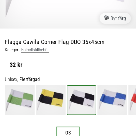
skor
från
Nike,
Byt färg
adidas
och
PUMA.
Var
Flagga Cawila Corner Flag DUO 35x45cm
en
Kategori:
Fotbollstillbehör
del
av
32 kr
varje
match,
Unisex,
Flerfärgad
mål
och…
9. 6. 2025
•
3 min. läsning
Nike
OS
Phantom