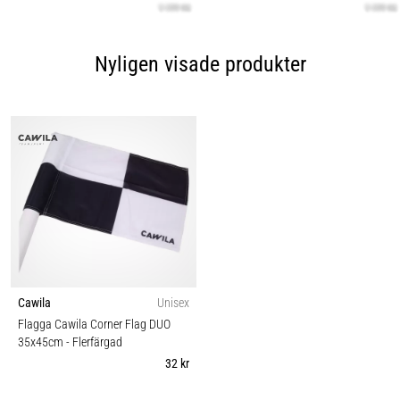
Nyligen visade produkter
Cawila
Unisex
Flagga Cawila Corner Flag DUO
35x45cm
- Flerfärgad
32 kr