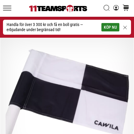
Sök
varuko
11teamsports.se
1. 7. 2025
•
Handla för över 3 300 kr och få en boll gratis —
Sök
KÖP NU
1 min. läsning
erbjudande under begränsad tid!
Play
for
More
Victories
Rusta
dig
för
dam-
EM
2025
med
officiella
tröjor
och