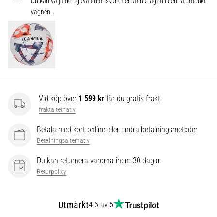
som…
Du kan välja den gåva du önskar efter att ha lagt till denna produkt i
vagnen.
Visa
alla
artiklar
Vid köp över
1 599 kr
får du gratis frakt
fraktalternativ
Betala med kort online eller andra betalningsmetoder
Betalningsalternativ
Du kan returnera varorna inom 30 dagar
Returpolicy
Utmärkt
4.6 av 5