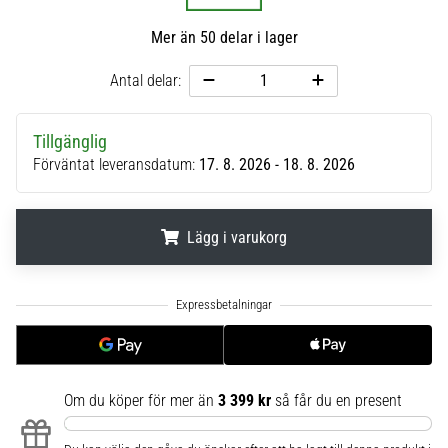
6
Mer än 50 delar i lager
Upptäck
de
Antal delar:
nya
Nike
Phantom
Tillgänglig
6
Förväntat leveransdatum:
17. 8. 2026 - 18. 8. 2026
fotbollsskorna
–
precision,
Lägg i varukorg
kontroll
och
.
.
.
kraft
i
varje
beröring.
Perfekta
Om du köper för mer än
3 399 kr
så får du en present
för
spelare