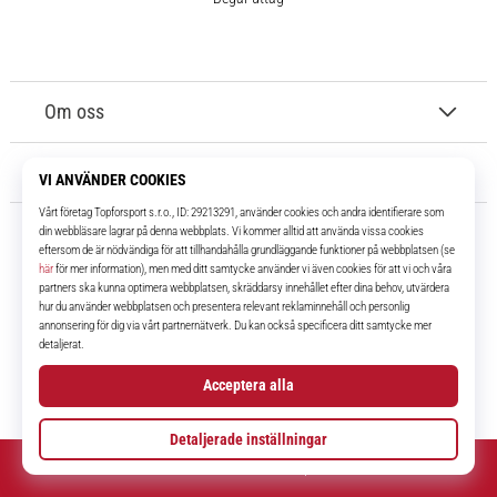
Om oss
Kundtjänst
11teamsports.se
I över 16 år har vi varit dina lagkamrater, vilket ger dig de bästa och
senaste fotbollsprodukterna.
Facebook
Instagram
YouTube
TikTok
© 2010 – 2026
11teamsports.se