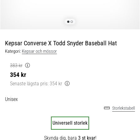
skor
från
Nike,
adidas
och
PUMA.
Var
Kepsar Converse X Todd Snyder Baseball Hat
en
Kategori:
Kepsar och mössor
del
av
383 kr
varje
354 kr
match,
mål
Senaste lägsta pris:
354 kr
och…
Unisex
9. 6. 2025
Storlekstabell
•
3 min. läsning
Universell storlek
Nike
Skynda dig, bara
3 st kvar
!
Phantom