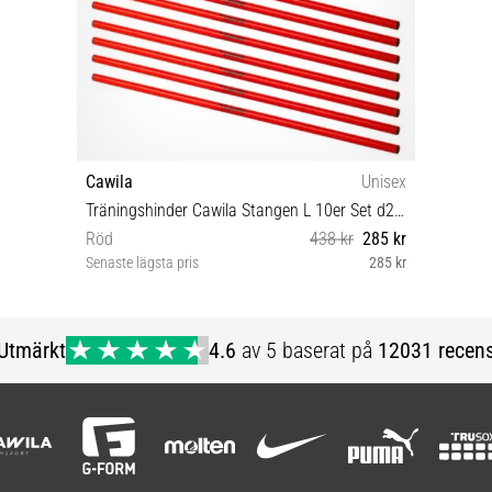
Cawila
Unisex
Träningshinder Cawila Stangen L 10er Set d25mm 160cm
Röd
438 kr
285 kr
Senaste lägsta pris
285 kr
OS
Utmärkt
4.6
av 5 baserat på
12031 recens