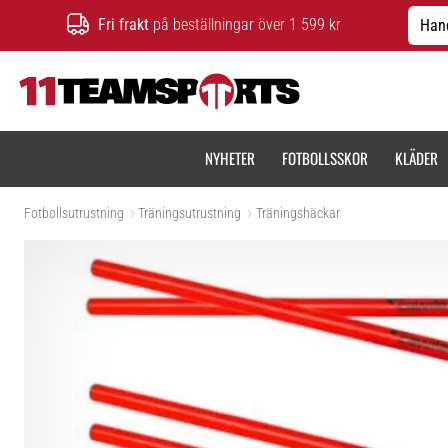
Fri frakt
på beställningar över 1 599 kr
Hand
11teamsports.se
NYHETER
FOTBOLLSSKOR
KLÄDER
Fotbollsutrustning
Träningsutrustning
Träningshäckar