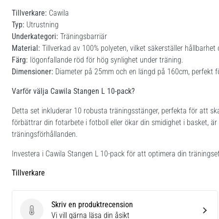
Tillverkare:
Cawila
Typ:
Utrustning
Underkategori:
Träningsbarriär
Material:
Tillverkad av 100% polyeten, vilket säkerställer hållbarhet oc
Färg:
Iögonfallande röd för hög synlighet under träning.
Dimensioner:
Diameter på 25mm och en längd på 160cm, perfekt för
Varför välja Cawila Stangen L 10-pack?
Detta set inkluderar 10 robusta träningsstänger, perfekta för att s
förbättrar din fotarbete i fotboll eller ökar din smidighet i basket, 
träningsförhållanden.
Investera i Cawila Stangen L 10-pack för att optimera din träningseff
Tillverkare
Skriv en produktrecension
Skriv en produktrecension
Vi vill gärna läsa din åsikt