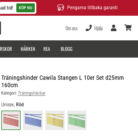
Pengarna tillbaka garanti
ad tid!
KÖP NU
Om oss
Hjälp
varukor
ARSKOR
MÄRKEN
REA
BLOGG
Träningshinder Cawila Stangen L 10er Set d25mm
160cm
Kategori:
Träningshäckar
Unisex,
Röd