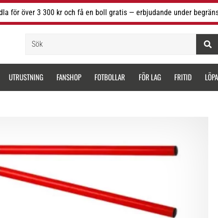
la för över 3 300 kr och få en boll gratis — erbjudande under begräns
Sök
UTRUSTNING
FANSHOP
FOTBOLLAR
FÖR LAG
FRITID
LÖP