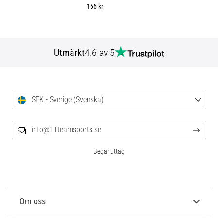
166 kr
Utmärkt
4.6 av 5
SEK - Sverige (Svenska)
info@11teamsports.se
Begär uttag
Om oss