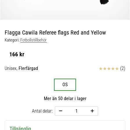
skor
från
Nike,
adidas
och
Flagga Cawila Referee flags Red and Yellow
PUMA.
Var
Kategori:
Fotbollstillbehör
en
del
166 kr
av
varje
Recensioner
Unisex,
Flerfärgad
(2)
match,
mål
och…
OS
Mer än 50 delar i lager
9. 6. 2025
•
Antal delar:
3 min. läsning
Nike
Phantom
Tillgänglig