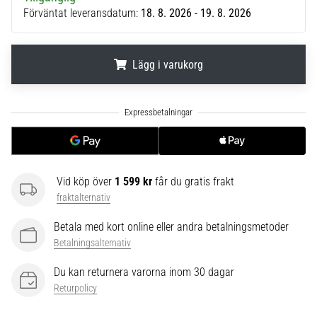
Förväntat leveransdatum:
18. 8. 2026 - 19. 8. 2026
6
Upptäck
de
Lägg i varukorg
nya
Nike
Phantom
.
.
.
6
fotbollsskorna
–
precision,
kontroll
Vid köp över
1 599 kr
får du gratis frakt
och
fraktalternativ
kraft
i
Betala med kort online eller andra betalningsmetoder
varje
Betalningsalternativ
beröring.
Perfekta
Du kan returnera varorna inom 30 dagar
för
Returpolicy
spelare