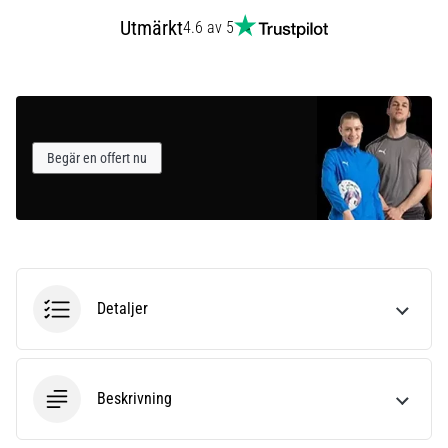
som…
Utmärkt
4.6 av 5
Visa
alla
artiklar
Begär en offert nu
Detaljer
Beskrivning