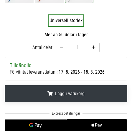
6
Upptäck
Universell storlek
de
nya
Mer än 50 delar i lager
Nike
Phantom
Antal delar:
6
fotbollsskorna
–
Tillgänglig
precision,
Förväntat leveransdatum:
17. 8. 2026 - 18. 8. 2026
kontroll
och
kraft
i
Lägg i varukorg
varje
beröring.
.
.
.
Perfekta
för
spelare