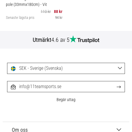
pole (33mmx180cm)
- Vit
110 kr
88 kr
Senaste lägsta pris
94 kr
Utmärkt
4.6 av 5
SEK - Sverige (Svenska)
info@11teamsports.se
Begär uttag
Om oss