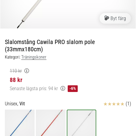
skor
från
Nike,
Byt färg
adidas
och
PUMA.
Var
Slalomstång Cawila PRO slalom pole
en
(33mmx180cm)
del
Kategori:
Träningskoner
av
varje
110 kr
match,
88 kr
mål
och…
Senaste lägsta pris:
94 kr
-6%
Recensioner
Unisex,
Vit
(1)
9. 6. 2025
•
3 min. läsning
Nike
Phantom