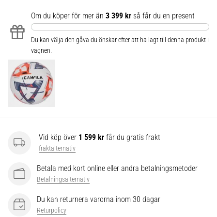
som…
Om du köper för mer än
3 399 kr
så får du en present
Visa
Du kan välja den gåva du önskar efter att ha lagt till denna produkt i
alla
vagnen.
artiklar
Vid köp över
1 599 kr
får du gratis frakt
fraktalternativ
Betala med kort online eller andra betalningsmetoder
Betalningsalternativ
Du kan returnera varorna inom 30 dagar
Returpolicy