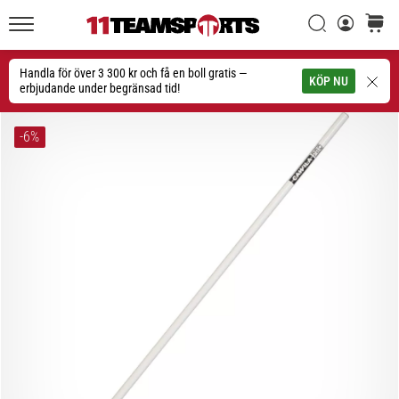
Sök
varuko
11teamsports.se
1. 7. 2025
•
Handla för över 3 300 kr och få en boll gratis —
Sök
KÖP NU
1 min. läsning
erbjudande under begränsad tid!
Play
for
-6%
More
Victories
Rusta
dig
för
dam-
EM
2025
med
officiella
tröjor
och