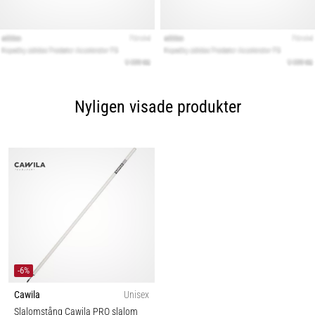
Nyligen visade produkter
-6%
Cawila
Unisex
Slalomstång Cawila PRO slalom