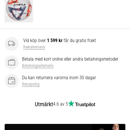
som…
Visa
alla
artiklar
Vid köp över
1 599 kr
får du gratis frakt
fraktalternativ
Betala med kort online eller andra betalningsmetoder
Betalningsalternativ
Du kan returnera varorna inom 30 dagar
Returpolicy
Utmärkt
4.6 av 5