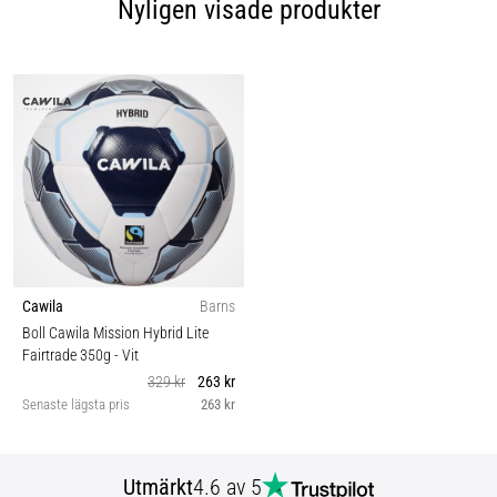
Nyligen visade produkter
Cawila
Barns
Boll Cawila Mission Hybrid Lite
Fairtrade 350g
- Vit
329 kr
263 kr
Senaste lägsta pris
263 kr
Utmärkt
4.6 av 5