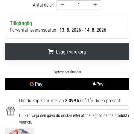
Antal delar:
6
Upptäck
de
Tillgänglig
nya
Förväntat leveransdatum:
13. 8. 2026 - 14. 8. 2026
Nike
Phantom
6
Lägg i varukorg
fotbollsskorna
–
.
.
.
precision,
kontroll
och
kraft
i
Om du köper för mer än
3 399 kr
så får du en present
varje
beröring.
Perfekta
Du kan välja den gåva du önskar efter att ha lagt till denna produkt i
för
vagnen.
spelare