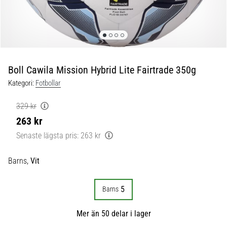
skor
från
Nike,
adidas
och
PUMA.
Var
Boll Cawila Mission Hybrid Lite Fairtrade 350g
en
Kategori:
Fotbollar
del
av
329 kr
varje
263 kr
match,
mål
Senaste lägsta pris:
263 kr
och…
Barns,
Vit
9. 6. 2025
•
5
Barns
3 min. läsning
Nike
Mer än 50 delar i lager
Phantom