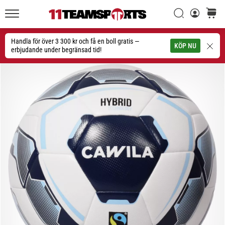
Sök
varuko
11teamsports.se
1. 7. 2025
•
Handla för över 3 300 kr och få en boll gratis —
Sök
KÖP NU
1 min. läsning
erbjudande under begränsad tid!
Play
for
More
Victories
Rusta
dig
för
dam-
EM
2025
med
officiella
tröjor
och