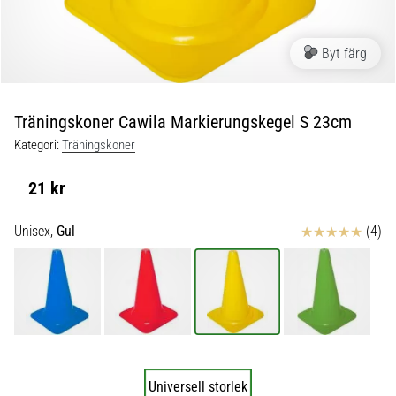
skor
från
Nike,
Byt färg
adidas
och
PUMA.
Var
Träningskoner Cawila Markierungskegel S 23cm
en
Kategori:
Träningskoner
del
av
21 kr
varje
match,
Recensioner
Unisex,
Gul
(4)
mål
och…
9. 6. 2025
•
3 min. läsning
Nike
Universell storlek
Phantom