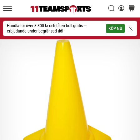
Sök
varuko
11teamsports.se
1. 7. 2025
•
Handla för över 3 300 kr och få en boll gratis —
Sök
KÖP NU
1 min. läsning
erbjudande under begränsad tid!
Play
for
More
Victories
Rusta
dig
för
dam-
EM
2025
med
officiella
tröjor
och