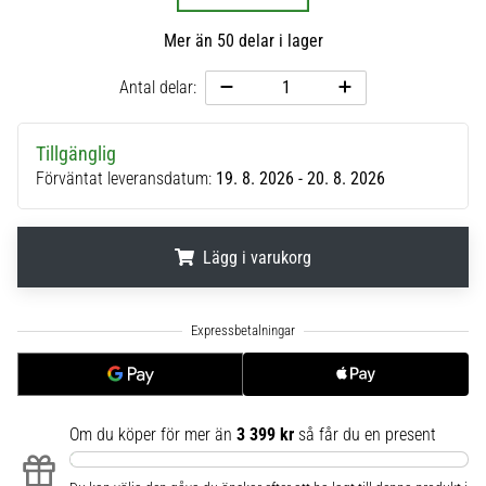
6
Mer än 50 delar i lager
Upptäck
de
Antal delar:
nya
Nike
Phantom
Tillgänglig
6
Förväntat leveransdatum:
19. 8. 2026 - 20. 8. 2026
fotbollsskorna
–
precision,
Lägg i varukorg
kontroll
och
.
.
.
kraft
i
varje
beröring.
Perfekta
Om du köper för mer än
3 399 kr
så får du en present
för
spelare