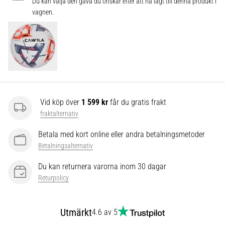
som…
Du kan välja den gåva du önskar efter att ha lagt till denna produkt i
vagnen.
Visa
alla
artiklar
Vid köp över
1 599 kr
får du gratis frakt
fraktalternativ
Betala med kort online eller andra betalningsmetoder
Betalningsalternativ
Du kan returnera varorna inom 30 dagar
Returpolicy
Utmärkt
4.6 av 5