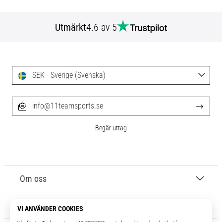
Utmärkt
4.6 av 5
SEK - Sverige (Svenska)
info@11teamsports.se
Begär uttag
Om oss
Kundtjänst