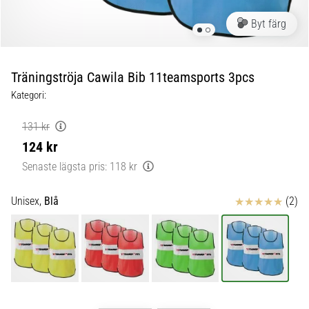
skor
från
Byt färg
Nike,
adidas
och
Träningströja Cawila Bib 11teamsports 3pcs
PUMA.
Var
Kategori:
en
del
131 kr
av
124 kr
varje
Senaste lägsta pris:
118 kr
match,
mål
och…
Recensioner
Unisex,
Blå
(2)
9. 6. 2025
•
3 min. läsning
Nike
Phantom