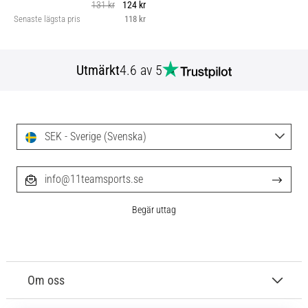
131 kr
124 kr
Senaste lägsta pris
118 kr
Utmärkt
4.6 av 5
SEK - Sverige (Svenska)
info@11teamsports.se
Begär uttag
Om oss