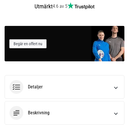
som…
Utmärkt
4.6 av 5
Visa
alla
artiklar
Begär en offert nu
Detaljer
Beskrivning