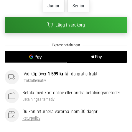
Junior
Senior
6
Upptäck
de
Lägg i varukorg
nya
Nike
Phantom
6
fotbollsskorna
–
precision,
Vid köp över
1 599 kr
får du gratis frakt
kontroll
och
fraktalternativ
kraft
Betala med kort online eller andra betalningsmetoder
i
Betalningsalternativ
varje
beröring.
Du kan returnera varorna inom 30 dagar
Perfekta
Returpolicy
för
spelare