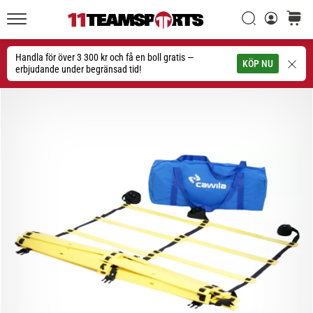
Sök
varuko
11teamsports.se
1. 7. 2025
•
Handla för över 3 300 kr och få en boll gratis —
Sök
KÖP NU
1 min. läsning
erbjudande under begränsad tid!
Play
for
More
Victories
Rusta
dig
för
dam-
EM
2025
med
officiella
tröjor
och