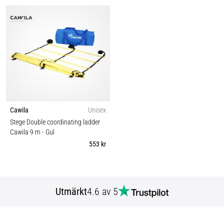
Cawila
Unisex
Stege Double coordinating ladder
Cawila 9 m
- Gul
553 kr
Utmärkt
4.6 av 5