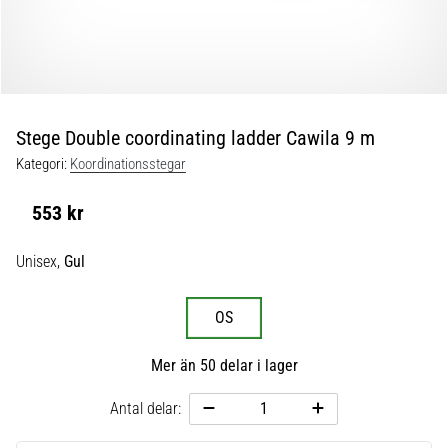
skor
från
Nike,
adidas
och
PUMA.
Var
Stege Double coordinating ladder Cawila 9 m
en
Kategori:
Koordinationsstegar
del
av
553 kr
varje
match,
Unisex,
Gul
mål
och…
OS
9. 6. 2025
Mer än 50 delar i lager
•
3 min. läsning
Antal delar:
Nike
Phantom