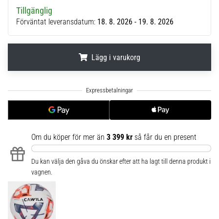
6
Tillgänglig
Förväntat leveransdatum:
18. 8. 2026 - 19. 8. 2026
Upptäck
de
nya
Lägg i varukorg
Nike
Phantom
6
.
.
.
fotbollsskorna
–
precision,
kontroll
och
Om du köper för mer än
3 399 kr
så får du en present
kraft
i
Du kan välja den gåva du önskar efter att ha lagt till denna produkt i
varje
vagnen.
beröring.
Perfekta
för
spelare