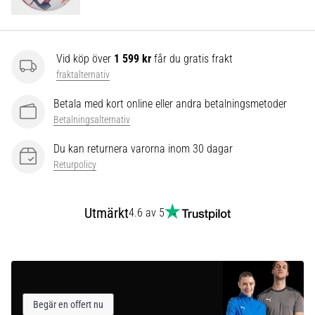
som…
Visa
Vid köp över
1 599 kr
får du gratis frakt
alla
fraktalternativ
artiklar
Betala med kort online eller andra betalningsmetoder
Betalningsalternativ
Du kan returnera varorna inom 30 dagar
Returpolicy
Utmärkt
4.6 av 5
Begär en offert nu