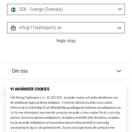
SEK - Sverige (Svenska)
info@11teamsports.se
Begär uttag
Om oss
Kundtjänst
11teamsports.se
I över 16 år har vi varit dina lagkamrater, vilket ger dig de bästa och
senaste fotbollsprodukterna.