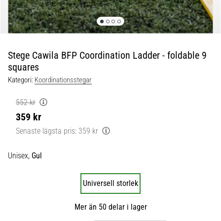
skor
från
Nike,
adidas
och
Stege Cawila BFP Coordination Ladder - foldable 9
PUMA.
squares
Var
en
Kategori:
Koordinationsstegar
del
av
552 kr
varje
359 kr
match,
Senaste lägsta pris:
359 kr
mål
och…
Unisex,
Gul
9. 6. 2025
•
Universell storlek
3 min. läsning
Nike
Mer än 50 delar i lager
Phantom