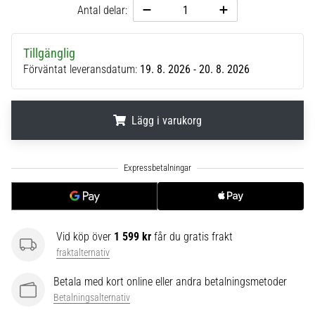
Antal delar:
6
Upptäck
de
Tillgänglig
nya
Förväntat leveransdatum:
19. 8. 2026 - 20. 8. 2026
Nike
Phantom
6
Lägg i varukorg
fotbollsskorna
–
.
.
.
precision,
kontroll
och
kraft
i
Vid köp över
1 599 kr
får du gratis frakt
varje
beröring.
fraktalternativ
Perfekta
Betala med kort online eller andra betalningsmetoder
för
Betalningsalternativ
spelare