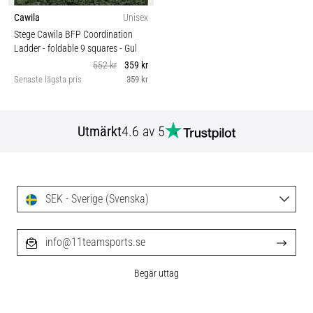
Cawila
Unisex
Stege Cawila BFP Coordination
Ladder - foldable 9 squares
- Gul
552 kr
359 kr
Senaste lägsta pris
359 kr
Utmärkt
4.6 av 5
SEK - Sverige (Svenska)
info@11teamsports.se
Begär uttag