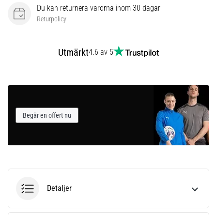
som…
Du kan returnera varorna inom 30 dagar
Returpolicy
Visa
alla
Utmärkt
4.6 av 5
artiklar
Begär en offert nu
Detaljer