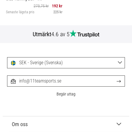
273,75 kr
192 kr
Senaste lägsta pris
225 kr
Utmärkt
4.6 av 5
SEK - Sverige (Svenska)
info@11teamsports.se
Begär uttag
Om oss