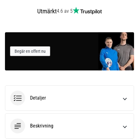
som…
Utmärkt
4.6 av 5
Visa
alla
artiklar
Begär en offert nu
Detaljer
Beskrivning