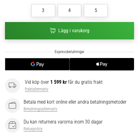
6
3
4
5
Upptäck
de
nya
Lägg i varukorg
Nike
Phantom
6
fotbollsskorna
–
precision,
kontroll
Vid köp över
1 599 kr
får du gratis frakt
och
fraktalternativ
kraft
i
Betala med kort online eller andra betalningsmetoder
varje
Betalningsalternativ
beröring.
Perfekta
Du kan returnera varorna inom 30 dagar
för
Returpolicy
spelare