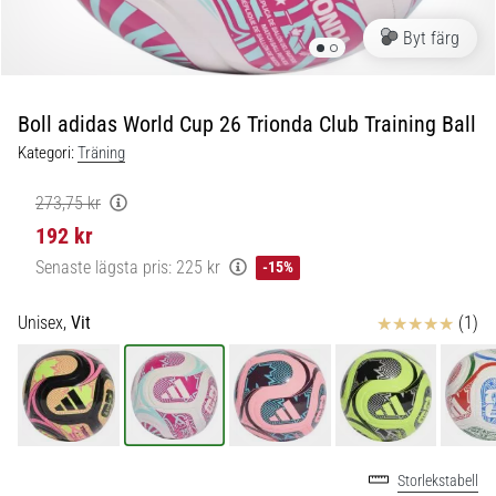
skor
från
Byt färg
Nike,
adidas
och
Boll adidas World Cup 26 Trionda Club Training Ball
PUMA.
Var
Kategori:
Träning
en
del
273,75 kr
av
192 kr
varje
Senaste lägsta pris:
225 kr
-15%
match,
mål
och…
Recensioner
Unisex,
Vit
(1)
9. 6. 2025
•
3 min. läsning
Nike
Storlekstabell
Phantom