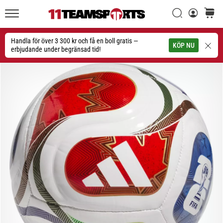
Sök
varuko
11teamsports.se
1. 7. 2025
•
Handla för över 3 300 kr och få en boll gratis —
Sök
KÖP NU
1 min. läsning
erbjudande under begränsad tid!
Play
for
More
Victories
Rusta
dig
för
dam-
EM
2025
med
officiella
tröjor
och