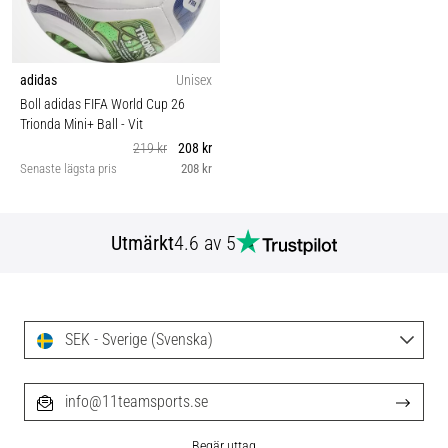
adidas
Unisex
Boll adidas FIFA World Cup 26
Trionda Mini+ Ball
- Vit
219 kr
208 kr
Senaste lägsta pris
208 kr
Utmärkt
4.6 av 5
SEK - Sverige (Svenska)
info@11teamsports.se
Begär uttag