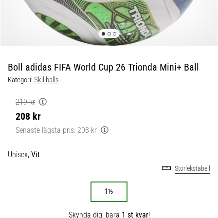
skor
från
Nike,
adidas
och
PUMA.
Var
Boll adidas FIFA World Cup 26 Trionda Mini+ Ball
en
Kategori:
Skillballs
del
av
219 kr
varje
208 kr
match,
mål
Senaste lägsta pris:
208 kr
och…
Unisex,
Vit
9. 6. 2025
Storlekstabell
•
3 min. läsning
1½
Nike
Skynda dig, bara
1 st kvar
!
Phantom