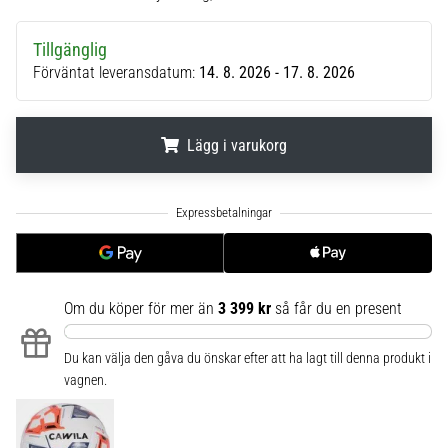
6
Tillgänglig
Upptäck
Förväntat leveransdatum:
14. 8. 2026 - 17. 8. 2026
de
nya
Nike
Phantom
Lägg i varukorg
6
fotbollsskorna
.
.
.
–
precision,
kontroll
och
kraft
Om du köper för mer än
3 399 kr
så får du en present
i
varje
Du kan välja den gåva du önskar efter att ha lagt till denna produkt i
beröring.
vagnen.
Perfekta
för
spelare