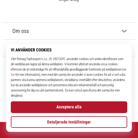
Om oss
Kundtjänst
11teamsports.se
I över 16 år har vi varit dina lagkamrater, vilket ger dig de bästa och
senaste fotbollsprodukterna.
Facebook
Instagram
YouTube
TikTok
© 2010 – 2026
11teamsports.se