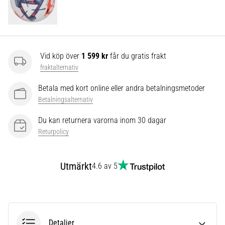
som…
Visa
alla
Vid köp över
1 599 kr
får du gratis frakt
artiklar
fraktalternativ
Betala med kort online eller andra betalningsmetoder
Betalningsalternativ
Du kan returnera varorna inom 30 dagar
Returpolicy
Utmärkt
4.6 av 5
Detaljer