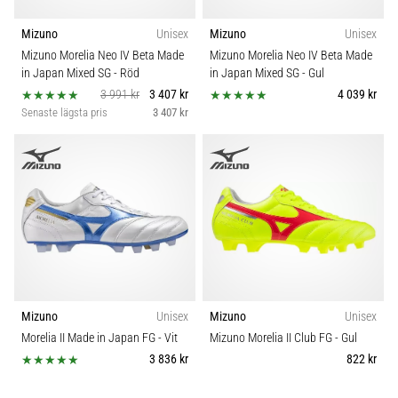
Mizuno
Unisex
Mizuno
Unisex
Mizuno Morelia Neo IV Beta Made
Mizuno Morelia Neo IV Beta Made
in Japan Mixed SG
- Röd
in Japan Mixed SG
- Gul
3 991 kr
3 407 kr
4 039 kr
Senaste lägsta pris
3 407 kr
Mizuno
Unisex
Mizuno
Unisex
Morelia II Made in Japan FG
- Vit
Mizuno Morelia II Club FG
- Gul
3 836 kr
822 kr