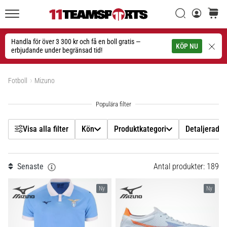
Filtr
Sök
varuko
11teamsports.se
1. 7. 2025
•
Handla för över 3 300 kr och få en boll gratis —
Sök
KÖP NU
1 min. läsning
erbjudande under begränsad tid!
Kön
Play
Visa produkter
for
Fotboll
Mizuno
Produktkategori
More
Victories
Detaljerad typ av produkt
Rusta
dig
Visa alla filter
Kön
Produktkategori
Detaljerad t
för
Pris
dam-
EM
Senaste
Antal produkter: 189
Färg
2025
med
Ny
Ny
officiella
Skostorlek
tröjor
och