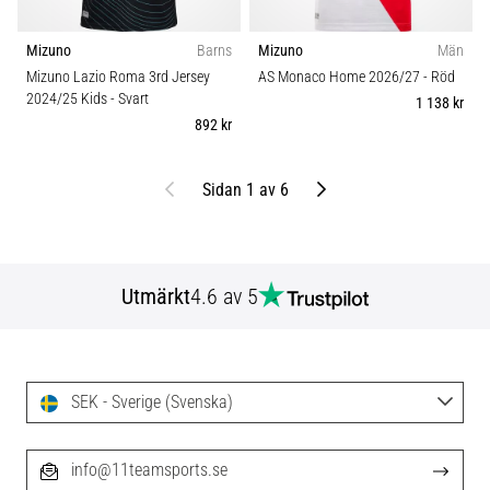
Mizuno
Barns
Mizuno
Män
Mizuno Lazio Roma 3rd Jersey
AS Monaco Home 2026/27
- Röd
2024/25 Kids
- Svart
1 138 kr
892 kr
Föregående
Nästa
Sidan 1 av 6
Utmärkt
4.6 av 5
SEK - Sverige (Svenska)
info@11teamsports.se