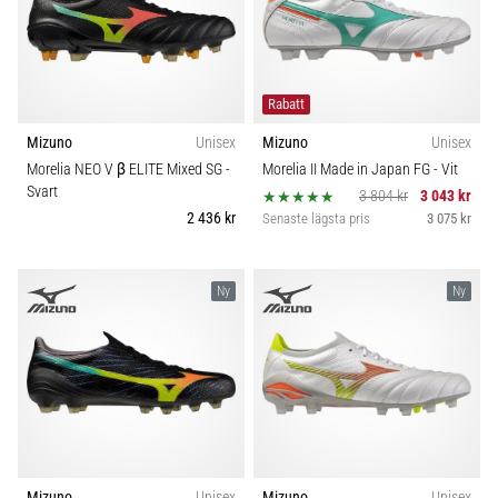
som…
Teknologi
Visa
alla
Underlag
Rabatt
artiklar
Mizuno
Unisex
Mizuno
Unisex
Typ av löpning
Morelia NEO V β ELITE Mixed SG
-
Morelia II Made in Japan FG
- Vit
Svart
3 804 kr
3 043 kr
2 436 kr
Senaste lägsta pris
3 075 kr
Typ av sko
Ny
Ny
Vikt (g)
Mizuno
Unisex
Mizuno
Unisex