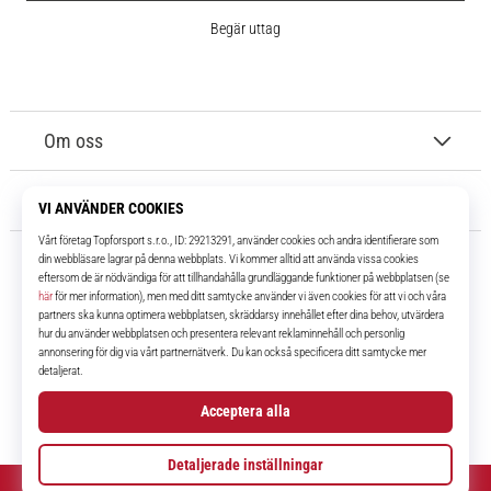
Begär uttag
Om oss
Kundtjänst
11teamsports.se
I över 16 år har vi varit dina lagkamrater, vilket ger dig de bästa och
senaste fotbollsprodukterna.
Facebook
Instagram
YouTube
TikTok