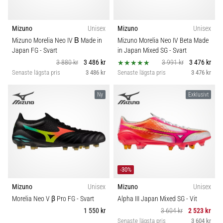
Mizuno
Unisex
Mizuno
Unisex
Mizuno Morelia Neo IV Β Made in
Mizuno Morelia Neo IV Beta Made
Japan FG
- Svart
in Japan Mixed SG
- Svart
3 880 kr
3 486 kr
3 991 kr
3 476 kr
Senaste lägsta pris
3 486 kr
Senaste lägsta pris
3 476 kr
Ny
Exklusivt
-30%
Mizuno
Unisex
Mizuno
Unisex
Morelia Neo V β Pro FG
- Svart
Alpha III Japan Mixed SG
- Vit
1 550 kr
3 604 kr
2 523 kr
Senaste lägsta pris
3 604 kr