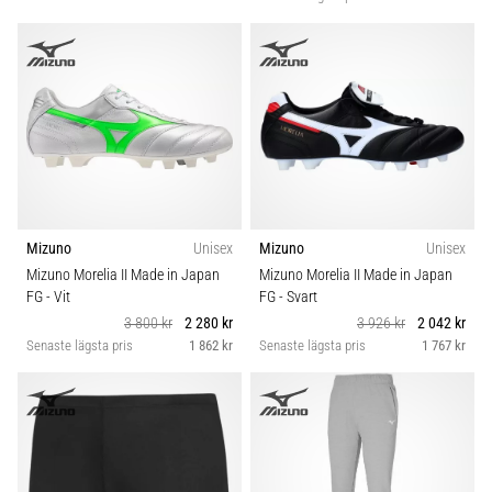
Mizuno
Unisex
Mizuno
Unisex
Mizuno Morelia II Made in Japan
Mizuno Morelia II Made in Japan
FG
- Vit
FG
- Svart
3 800 kr
2 280 kr
3 926 kr
2 042 kr
Senaste lägsta pris
1 862 kr
Senaste lägsta pris
1 767 kr