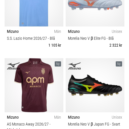
skor
Storlek
från
Nike,
Teamsales
adidas
och
Mizuno
Män
Mizuno
Unisex
PUMA.
Typ av fotbollssko
Var
S.S. Lazio Home 2026/27
- Blå
Morelia Neo V β Elite FG
- Blå
en
1 105 kr
2 322 kr
del
Carbon
av
varje
Ny
Ny
Klubbar
match,
mål
och…
Kollektion
9. 6. 2025
Komfort och dämpning
•
3 min. läsning
Mizuno
Män
Mizuno
Unisex
Dropp (mm)
Nike
AS Monaco Away 2026/27
-
Morelia Neo V β Japan FG
- Svart
Phantom