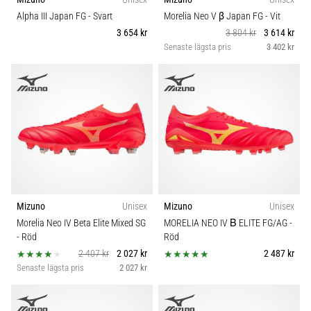
Alpha III Japan FG
- Svart
Morelia Neo V β Japan FG
- Vit
3 654 kr
3 804 kr
3 614 kr
Senaste lägsta pris
3 402 kr
Mizuno
Unisex
Mizuno
Unisex
Morelia Neo IV Beta Elite Mixed SG
MORELIA NEO IV Β ELITE FG/AG
-
- Röd
Röd
2 407 kr
2 027 kr
2 487 kr
Senaste lägsta pris
2 027 kr