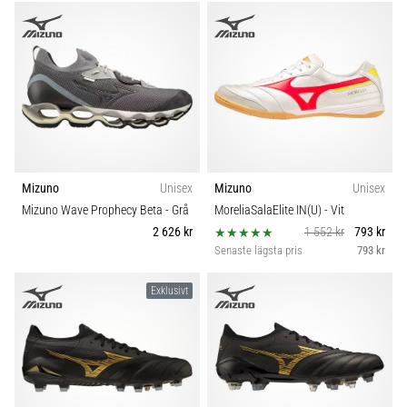
Mizuno
Unisex
Mizuno
Unisex
Mizuno Wave Prophecy Beta
- Grå
MoreliaSalaElite IN(U)
- Vit
2 626 kr
1 552 kr
793 kr
Senaste lägsta pris
793 kr
Exklusivt