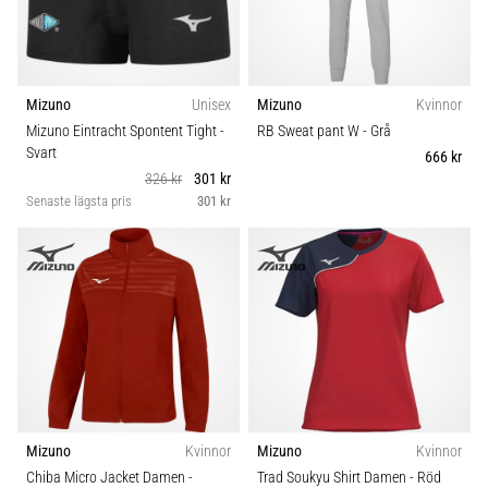
Mizuno
Unisex
Mizuno
Kvinnor
Mizuno Eintracht Spontent Tight
-
RB Sweat pant W
- Grå
Svart
666 kr
326 kr
301 kr
Senaste lägsta pris
301 kr
Mizuno
Kvinnor
Mizuno
Kvinnor
Chiba Micro Jacket Damen
-
Trad Soukyu Shirt Damen
- Röd