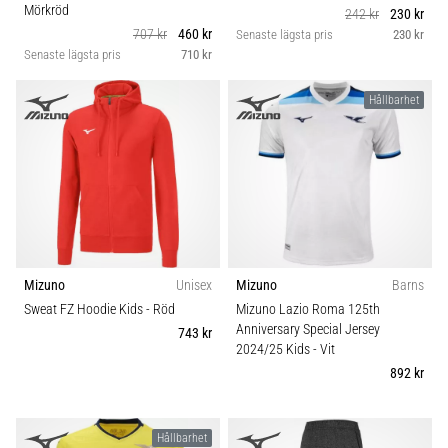
Mörkröd
242 kr
230 kr
707 kr
460 kr
Senaste lägsta pris
230 kr
Senaste lägsta pris
710 kr
Hållbarhet
Mizuno
Unisex
Mizuno
Barns
Sweat FZ Hoodie Kids
- Röd
Mizuno Lazio Roma 125th
Anniversary Special Jersey
743 kr
2024/25 Kids
- Vit
892 kr
Hållbarhet