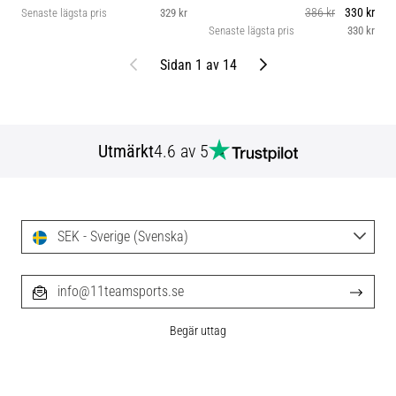
386 kr
330 kr
Senaste lägsta pris
329 kr
Senaste lägsta pris
330 kr
Föregående
Nästa
Sidan 1 av 14
Utmärkt
4.6 av 5
SEK - Sverige (Svenska)
info@11teamsports.se
Begär uttag