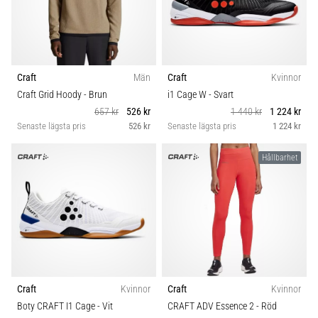
skor
Storlek
från
Nike,
Teamsales
adidas
och
Craft
Män
Craft
Kvinnor
PUMA.
BH stöd
Var
Craft Grid Hoody
- Brun
i1 Cage W
- Svart
en
657 kr
526 kr
1 440 kr
1 224 kr
del
Carbon
Senaste lägsta pris
526 kr
Senaste lägsta pris
1 224 kr
av
varje
Hållbarhet
Kollektion
match,
mål
och…
Komfort och dämpning
9. 6. 2025
Idrottsgren
•
3 min. läsning
Craft
Kvinnor
Craft
Kvinnor
Dropp (mm)
Nike
Boty CRAFT I1 Cage
- Vit
CRAFT ADV Essence 2
- Röd
Phantom