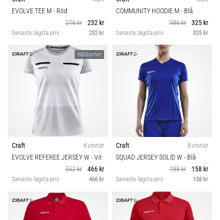
EVOLVE TEE M
- Röd
COMMUNITY HOODIE M
- Blå
276 kr
232 kr
386 kr
325 kr
Senaste lägsta pris
232 kr
Senaste lägsta pris
325 kr
Hållbarhet
Craft
Kvinnor
Craft
Kvinnor
EVOLVE REFEREE JERSEY W
- Vit
SQUAD JERSEY SOLID W
- Blå
552 kr
466 kr
188 kr
158 kr
Senaste lägsta pris
466 kr
Senaste lägsta pris
158 kr