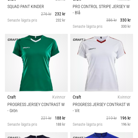
SQUAD PANT KINDER
PRO CONTROL STRIPE JERSEY W
- Blå
276 kr
232 kr
386 kr
330 kr
Senaste lägsta pris
232 kr
Senaste lägsta pris
330 kr
Craft
Kvinnor
Craft
Kvinnor
PROGRESS JERSEY CONTRAST W
PROGRESS JERSEY CONTRAST W
- Grön
- Vit
221 kr
188 kr
219 kr
196 kr
Senaste lägsta pris
188 kr
Senaste lägsta pris
196 kr