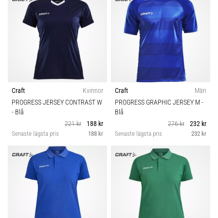
Craft
Kvinnor
Craft
Män
PROGRESS JERSEY CONTRAST W
PROGRESS GRAPHIC JERSEY M
-
- Blå
Blå
221 kr
188 kr
276 kr
232 kr
Senaste lägsta pris
188 kr
Senaste lägsta pris
232 kr