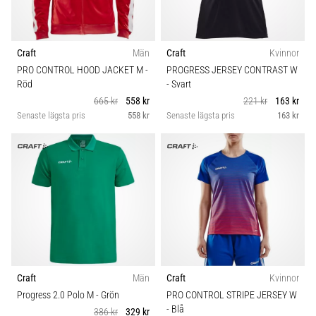
Craft
Män
Craft
Kvinnor
PRO CONTROL HOOD JACKET M
-
PROGRESS JERSEY CONTRAST W
Röd
- Svart
665 kr
558 kr
221 kr
163 kr
Senaste lägsta pris
558 kr
Senaste lägsta pris
163 kr
Craft
Män
Craft
Kvinnor
Progress 2.0 Polo M
- Grön
PRO CONTROL STRIPE JERSEY W
- Blå
386 kr
329 kr