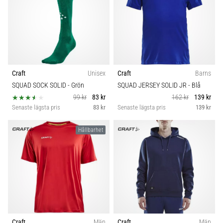
Craft
Unisex
Craft
Barns
SQUAD SOCK SOLID
- Grön
SQUAD JERSEY SOLID JR
- Blå
99 kr
83 kr
162 kr
139 kr
Senaste lägsta pris
83 kr
Senaste lägsta pris
139 kr
Hållbarhet
Craft
Män
Craft
Män