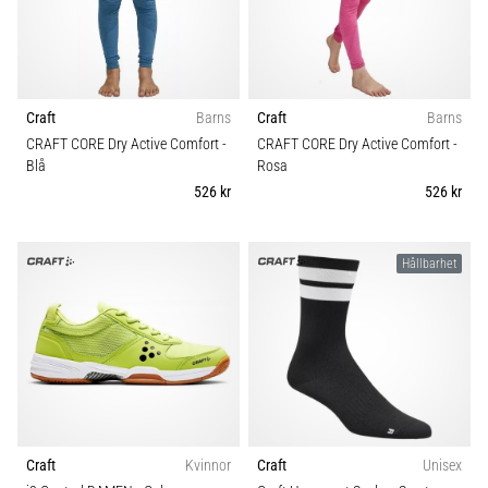
som…
Hållbarhet
Visa
alla
Underlag
Craft
Barns
Craft
Barns
artiklar
CRAFT CORE Dry Active Comfort
-
CRAFT CORE Dry Active Comfort
-
Trail
Blå
Rosa
526 kr
526 kr
Typ av löpning
Hållbarhet
Typ av sko
Craft
Kvinnor
Craft
Unisex