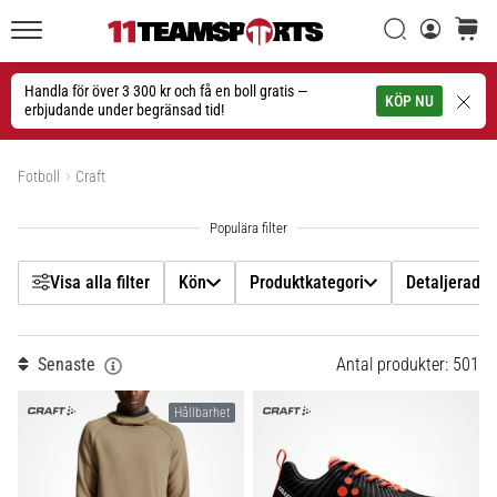
Filtr
Sök
varuko
11teamsports.se
1. 7. 2025
•
Handla för över 3 300 kr och få en boll gratis —
Sök
KÖP NU
1 min. läsning
erbjudande under begränsad tid!
Kön
Play
Visa produkter
for
Fotboll
Craft
Produktkategori
More
Victories
Detaljerad typ av produkt
Rusta
dig
Visa alla filter
Kön
Produktkategori
Detaljerad t
för
Pris
dam-
EM
Senaste
Antal produkter: 501
Färg
2025
med
Hållbarhet
officiella
Skostorlek
tröjor
och