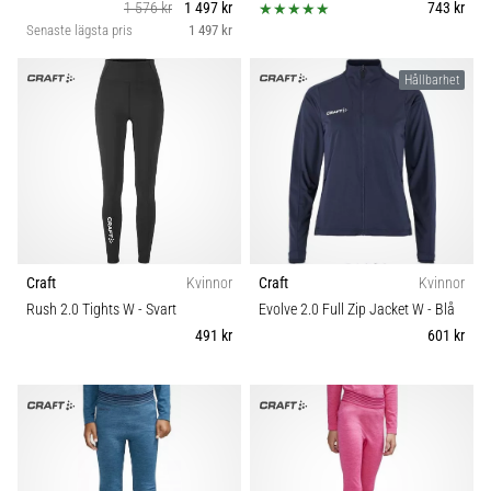
1 576 kr
1 497 kr
743 kr
6
Passform
Senaste lägsta pris
1 497 kr
Upptäck
de
Hållbarhet
Kategori
nya
Nike
Modell
Phantom
6
fotbollsskorna
Lekplats
–
precision,
kontroll
Position
Craft
Kvinnor
Craft
Kvinnor
och
Rush 2.0 Tights W
- Svart
Evolve 2.0 Full Zip Jacket W
- Blå
kraft
491 kr
601 kr
Säsong
i
varje
beröring.
Skobredd
Perfekta
för
spelare
Sport