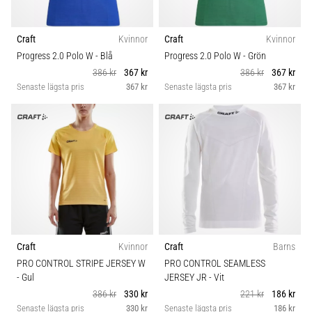
Craft
Kvinnor
Craft
Kvinnor
Progress 2.0 Polo W
- Blå
Progress 2.0 Polo W
- Grön
386 kr
367 kr
386 kr
367 kr
Senaste lägsta pris
367 kr
Senaste lägsta pris
367 kr
Craft
Kvinnor
Craft
Barns
PRO CONTROL STRIPE JERSEY W
PRO CONTROL SEAMLESS
- Gul
JERSEY JR
- Vit
386 kr
330 kr
221 kr
186 kr
Senaste lägsta pris
330 kr
Senaste lägsta pris
186 kr