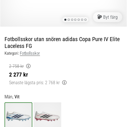
skor
från
Nike,
Byt färg
adidas
och
PUMA.
Var
Fotbollsskor utan snören adidas Copa Pure IV Elite
en
Laceless FG
del
Kategori:
Fotbollsskor
av
varje
2 758 kr
match,
2 277 kr
mål
och…
Senaste lägsta pris:
2 768 kr
Män,
Vit
9. 6. 2025
•
3 min. läsning
Nike
Phantom