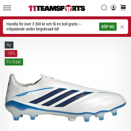
Sök
varuko
11teamsports.se
1. 7. 2025
•
Handla för över 3 300 kr och få en boll gratis —
Sök
KÖP NU
1 min. läsning
erbjudande under begränsad tid!
Play
for
Ny
More
-18%
Victories
Fri frakt
Rusta
dig
för
dam-
EM
2025
med
officiella
tröjor
och