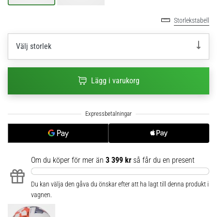
6
Storlekstabell
Upptäck
de
Välj storlek
nya
Nike
Phantom
6
Lägg i varukorg
fotbollsskorna
–
precision,
kontroll
och
kraft
i
Om du köper för mer än
3 399 kr
så får du en present
varje
beröring.
Du kan välja den gåva du önskar efter att ha lagt till denna produkt i
Perfekta
vagnen.
för
spelare