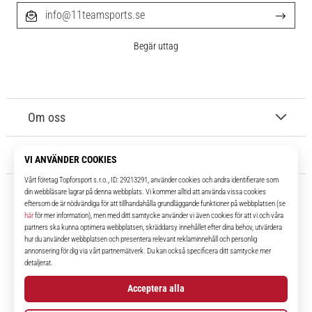
info@11teamsports.se
Begär uttag
Om oss
Kundtjänst
11teamsports.se
I över 16 år har vi varit dina lagkamrater, vilket ger dig de bästa och
senaste fotbollsprodukterna.
Facebook
Instagram
YouTube
TikTok