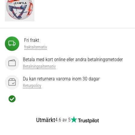
som…
Visa
alla
artiklar
Fri frakt
fraktalternativ
Betala med kort online eller andra betalningsmetoder
Betalningsalternativ
Du kan returnera varorna inom 30 dagar
Returpolicy
Utmärkt
4.6 av 5