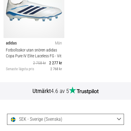
adidas
Män
Fotbollsskor utan snören adidas
Copa Pure IV Elite Laceless FG
- Vit
2 758 kr
2 277 kr
Senaste lägsta pris
2 768 kr
Utmärkt
4.6 av 5
SEK - Sverige (Svenska)