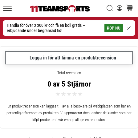
Sök
varuko
11teamsports.se
1. 7. 2025
•
Handla för över 3 300 kr och få en boll gratis —
Sök
KÖP NU
1 min. läsning
erbjudande under begränsad tid!
Play
for
More
Logga in för att lämna en produktrecension
Victories
Rusta
dig
0 av 5 Stjärnor
för
dam-
EM
2025
En produktrecension kan läggas till av alla besökare på webbplatsen som har en
med
personlig erfarenhet av produkten. Vi uppmuntrar dock endast de kunder som har
officiella
köpt produkten i vår e-shop att ge en recension.
tröjor
och