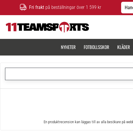
Fri frakt
på beställningar över 1 599 kr
Hand
11teamsports.se
NYHETER
FOTBOLLSSKOR
KLÄDER
En produktrecension kan läggas till av alla besökare på web