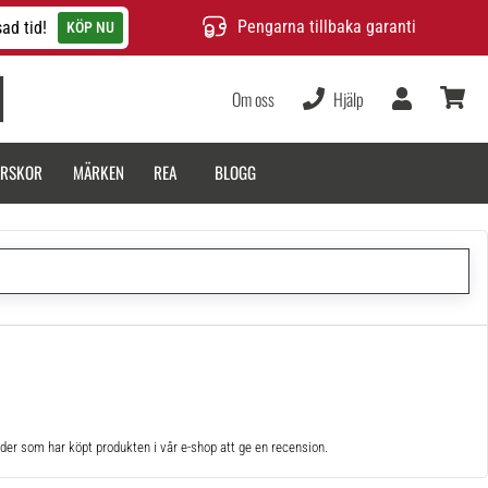
Pengarna tillbaka garanti
ad tid!
KÖP NU
Om oss
Hjälp
varukor
ARSKOR
MÄRKEN
REA
BLOGG
der som har köpt produkten i vår e-shop att ge en recension.