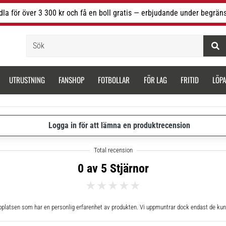
la för över 3 300 kr och få en boll gratis — erbjudande under begräns
Sök
UTRUSTNING
FANSHOP
FOTBOLLAR
FÖR LAG
FRITID
LÖP
Logga in för att lämna en produktrecension
0 av 5 Stjärnor
bplatsen som har en personlig erfarenhet av produkten. Vi uppmuntrar dock endast de kun