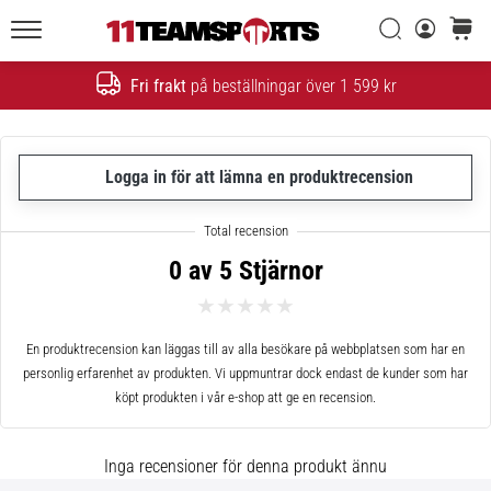
Sök
varuko
11teamsports.se
1. 7. 2025
•
Fri frakt
på beställningar över 1 599 kr
Sök
1 min. läsning
Play
for
Logga in för att lämna en produktrecension
More
Victories
Rusta
0 av 5 Stjärnor
dig
för
dam-
EM
En produktrecension kan läggas till av alla besökare på webbplatsen som har en
2025
personlig erfarenhet av produkten. Vi uppmuntrar dock endast de kunder som har
med
köpt produkten i vår e-shop att ge en recension.
officiella
tröjor
Inga recensioner för denna produkt ännu
och