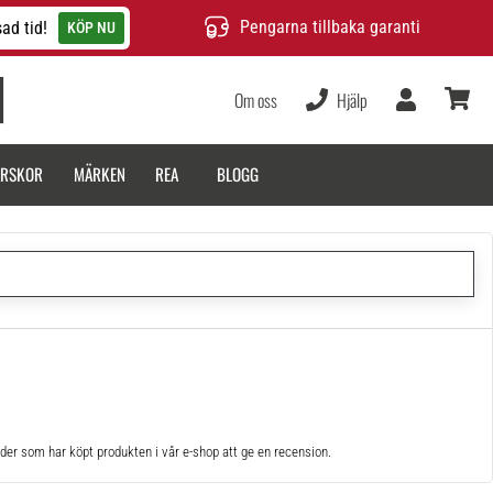
Pengarna tillbaka garanti
ad tid!
KÖP NU
Om oss
Hjälp
varukor
ARSKOR
MÄRKEN
REA
BLOGG
der som har köpt produkten i vår e-shop att ge en recension.