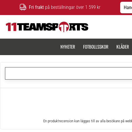
Fri frakt
på beställningar över 1 599 kr
Hand
11teamsports.se
NYHETER
FOTBOLLSSKOR
KLÄDER
En produktrecension kan läggas till av alla besökare på web