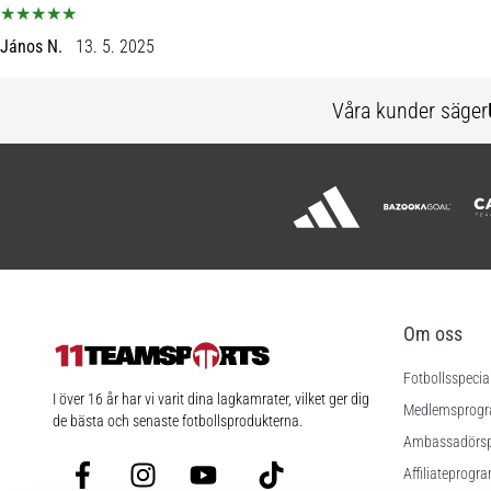
János N.
13. 5. 2025
Våra kunder säger
Om oss
Fotbollsspecia
11teamsports.se
I över 16 år har vi varit dina lagkamrater, vilket ger dig
Medlemsprog
de bästa och senaste fotbollsprodukterna.
Ambassadörs
Facebook
Instagram
YouTube
TikTok
Affiliateprogr