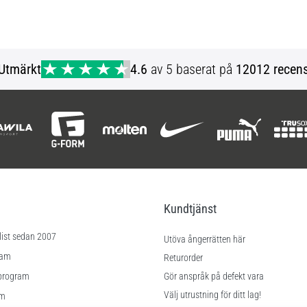
Utmärkt
4.6
av 5 baserat på
12012 recens
Kundtjänst
list sedan 2007
Utöva ångerrätten här
ram
Returorder
program
Gör anspråk på defekt vara
Välj utrustning för ditt lag!
am