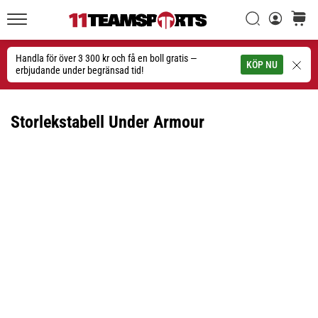
Sök
varuko
11teamsports.se
1. 7. 2025
•
Handla för över 3 300 kr och få en boll gratis —
Sök
KÖP NU
1 min. läsning
erbjudande under begränsad tid!
Play
for
Storlekstabell Under Armour
More
Victories
Rusta
dig
för
dam-
EM
2025
med
officiella
tröjor
och