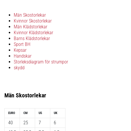
skor
från
Nike,
Män Skostorlekar
adidas
Kvinnor Skostorlekar
och
Män Klädstorlekar
Kvinnor Klädstorlekar
PUMA.
Barns Klädstorlekar
Var
Sport BH
en
Kepsar
del
Handskar
av
Storleksdiagram för strumpor
varje
skydd
match,
mål
och…
Män
Skostorlekar
9. 6. 2025
•
EURO
CM
US
UK
3 min. läsning
Nike
40
25
7
6
Phantom