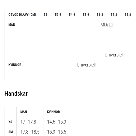
OBVOD HLAVY
(CM)
53
53,9
54,9
55,9
56,8
57,8
58,8
MD/LG
MÄN
Universiell
Universiell
KVINNOR
Handskar
MÄN
KVINNOR
17–17,8
14,6–15,9
XS
17,8–18,5
15,9–16,5
SM