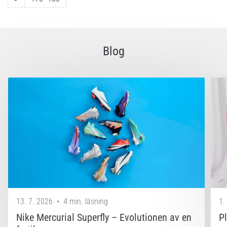
Blog
13. 7. 2026
•
4 min. läsning
1.
Nike Mercurial Superfly – Evolutionen av en
P