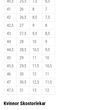
40,5
25,5
7,5
6,5
6
41
26
8
7
Upptäck
42
26,5
8,5
7,5
de
nya
42,5
27
9
8
Nike
43
27,5
9,5
8,5
Phantom
6
44
28
10
9
fotbollsskorna
44,5
28,5
10,5
9,5
–
precision,
45
29
11
10
kontroll
45,5
29,5
11,5
10,5
och
kraft
46
30
12
11
i
47
30,5
12,5
11,5
varje
beröring.
47,5
31
13
12
Perfekta
för
Kvinnor
Skostorlekar
spelare