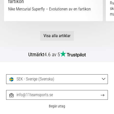
fartikon
Ru
sk
Nike Mercurial Superfly – Evolutionen av en fartikon
ma
Visa alla artiklar
Utmärkt
4.6 av 5
SEK - Sverige (Svenska)
info@11teamsports.se
Begär uttag