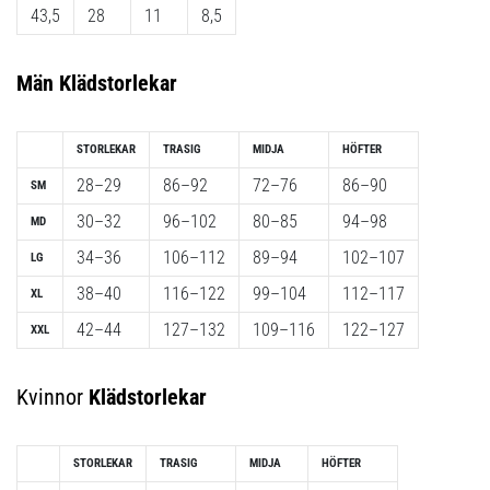
43,5
28
11
8,5
Män
Klädstorlekar
STORLEKAR
TRASIG
MIDJA
HÖFTER
28–29
86–92
72–76
86–90
SM
30–32
96–102
80–85
94–98
MD
34–36
106–112
89–94
102–107
LG
38–40
116–122
99–104
112–117
XL
42–44
127–132
109–116
122–127
XXL
Kvinnor
Klädstorlekar
STORLEKAR
TRASIG
MIDJA
HÖFTER