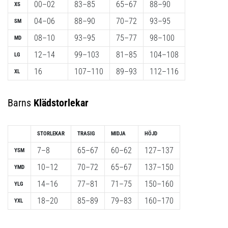
00–02
83–85
65–67
88–90
XS
04–06
88–90
70–72
93–95
SM
08–10
93–95
75–77
98–100
MD
12–14
99–103
81–85
104–108
LG
16
107–110
89–93
112–116
XL
Barns
Klädstorlekar
STORLEKAR
TRASIG
MIDJA
HÖJD
7–8
65–67
60–62
127–137
YSM
10–12
70–72
65–67
137–150
YMD
14–16
77–81
71–75
150–160
YLG
18–20
85–89
79–83
160–170
YXL