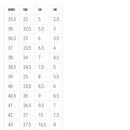
som…
EURO
CM
US
UK
35,5
22
5
2,5
Visa
alla
36
22,5
5,5
3
artiklar
36,5
23
6
3,5
37
23,5
6,5
4
38
24
7
4,5
38,5
24,5
7,5
5
39
25
8
5,5
40
25,5
8,5
6
40,5
26
9
6,5
41
26,5
9,5
7
42
27
10
7,5
43
27,5
10,5
8