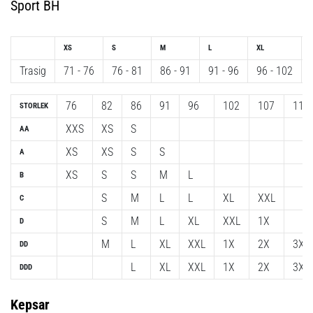
Sport BH
XS
S
M
L
XL
Trasig
71 - 76
76 - 81
86 - 91
91 - 96
96 - 102
76
82
86
91
96
102
107
112
STORLEK
XXS
XS
S
AA
XS
XS
S
S
A
XS
S
S
M
L
B
S
M
L
L
XL
XXL
C
S
M
L
XL
XXL
1X
D
M
L
XL
XXL
1X
2X
3X
DD
L
XL
XXL
1X
2X
3X
DDD
Kepsar