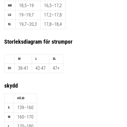
18,5–19
16,5–17,2
MD
19–19,7
17,2–17,8
LG
19,7–20,3
17,8–18,4
XL
Storleksdiagram för strumpor
M
L
XL
36-41
42-47
47+
EU
skydd
HÖJD
139–160
S
160–170
M
170–180
L