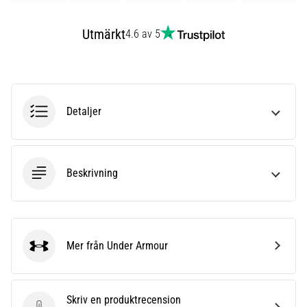
6
Utmärkt
4.6 av 5
Upptäck
de
nya
Nike
Phantom
Detaljer
6
fotbollsskorna
–
precision,
kontroll
Beskrivning
och
kraft
i
varje
Mer från Under Armour
beröring.
Under Armour
Perfekta
för
spelare
Skriv en produktrecension