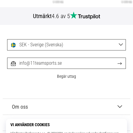
Utmärkt
4.6 av 5
SEK - Sverige (Svenska)
info@11teamsports.se
Begär uttag
Om oss
Kundtjänst