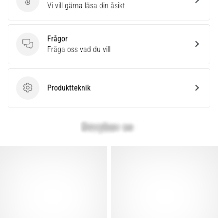
som…
Skriv en produktrecension
Vi vill gärna läsa din åsikt
Visa
Frågor
alla
Frågor
Fråga oss vad du vill
artiklar
Produktteknik
Produktteknik