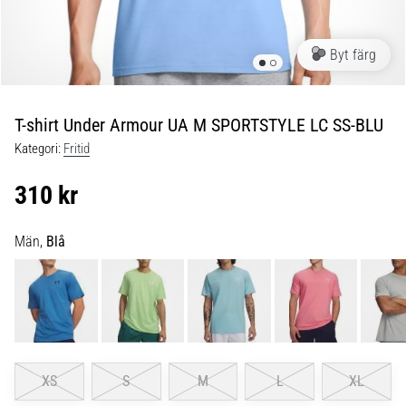
skor
från
Nike,
Byt färg
adidas
och
PUMA.
Var
T-shirt Under Armour UA M SPORTSTYLE LC SS-BLU
en
Kategori:
Fritid
del
av
310 kr
varje
match,
mål
Män,
Blå
och…
9. 6. 2025
•
3 min. läsning
Nike
XS
S
M
L
XL
Phantom