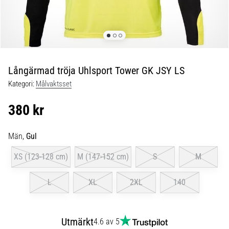
skor
från
Nike,
adidas
och
PUMA.
Var
Långärmad tröja Uhlsport Tower GK JSY LS
en
Kategori:
Målvaktsset
del
av
380 kr
varje
match,
mål
Män,
Gul
och…
XS (123-128 cm)
M (147-152 cm)
S
M
9. 6. 2025
L
XL
2XL
140
•
3 min. läsning
Nike
Utmärkt
4.6 av 5
Phantom