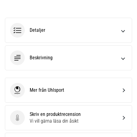
6
Upptäck
de
nya
Detaljer
Nike
Phantom
6
fotbollsskorna
Beskrivning
–
precision,
kontroll
och
kraft
Mer från Uhlsport
Uhlsport
i
varje
beröring.
Skriv en produktrecension
Perfekta
Skriv en produktrecension
Vi vill gärna läsa din åsikt
för
spelare