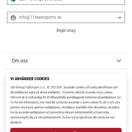
info@11teamsports.se
Begär uttag
Om oss
Kundtjänst
11teamsports.se
I över 16 år har vi varit dina lagkamrater, vilket ger dig de bästa och
senaste fotbollsprodukterna.
Facebook
Instagram
YouTube
TikTok