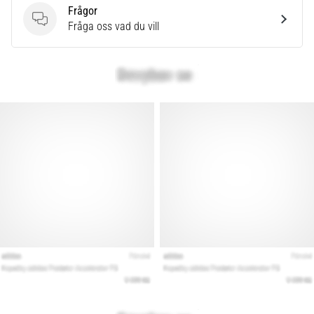
som…
Frågor
Frågor
Fråga oss vad du vill
Visa
alla
artiklar