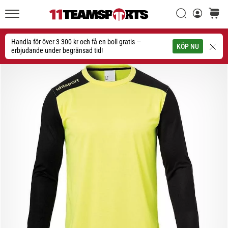
Sök
varuko
11teamsports.se
1. 7. 2025
•
Handla för över 3 300 kr och få en boll gratis —
Sök
KÖP NU
1 min. läsning
erbjudande under begränsad tid!
Play
for
More
Victories
Rusta
dig
för
dam-
EM
2025
med
officiella
tröjor
och