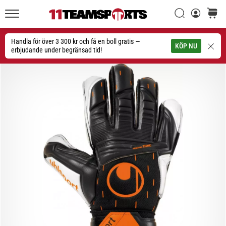
Sök
varuko
11teamsports.se
1. 7. 2025
•
Handla för över 3 300 kr och få en boll gratis —
Sök
KÖP NU
1 min. läsning
erbjudande under begränsad tid!
Play
for
More
Victories
Rusta
dig
för
dam-
EM
2025
med
officiella
tröjor
och