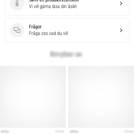
som…
Skriv en produktrecension
Vi vill gärna läsa din åsikt
Visa
Frågor
alla
Frågor
Fråga oss vad du vill
artiklar