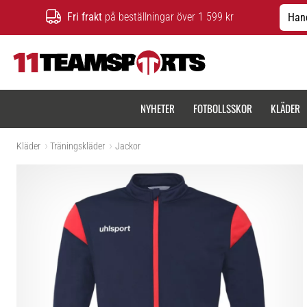
Fri frakt
på beställningar över 1 599 kr
Hand
11teamsports.se
NYHETER
FOTBOLLSSKOR
KLÄDER
Kläder
Träningskläder
Jackor