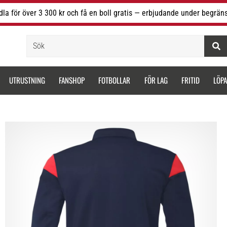
la för över 3 300 kr och få en boll gratis — erbjudande under begräns
Sök
UTRUSTNING
FANSHOP
FOTBOLLAR
FÖR LAG
FRITID
LÖP