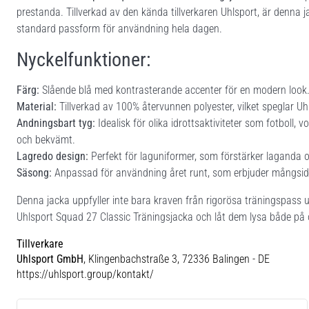
prestanda. Tillverkad av den kända tillverkaren Uhlsport, är denna j
standard passform för användning hela dagen.
Nyckelfunktioner:
Färg:
Slående blå med kontrasterande accenter för en modern look
Material:
Tillverkad av 100% återvunnen polyester, vilket speglar U
Andningsbart tyg:
Idealisk för olika idrottsaktiviteter som fotboll, v
och bekvämt.
Lagredo design:
Perfekt för laguniformer, som förstärker laganda 
Säsong:
Anpassad för användning året runt, som erbjuder mångsidi
Denna jacka uppfyller inte bara kraven från rigorösa träningspass ut
Uhlsport Squad 27 Classic Träningsjacka och låt dem lysa både på 
Tillverkare
Uhlsport GmbH
, Klingenbachstraße 3, 72336 Balingen - DE
https://uhlsport.group/kontakt/