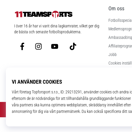
Om oss
Fotbollsspecia
11teamsports.se
I över 16 år har vi varit dina lagkamrater, vilket ger dig
Medlemsprog
de bästa och senaste fotbollsprodukterna.
Ambassadörs
Facebook
Instagram
YouTube
TikTok
Affiliateprogr
Jobb
Cookies instäl
Regler och vill