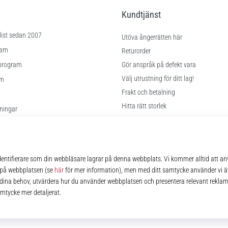
Kundtjänst
list sedan 2007
Utöva ångerrätten här
ram
Returorder
program
Gör anspråk på defekt vara
Välj utrustning för ditt lag!
am
Frakt och betalning
Hitta rätt storlek
lningar
Kontakt
kor
FAQ
Sekretesspolicy
© 2010 – 2026
11teamsports.se