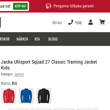
Pengarna tillbaka garanti
ad tid!
KÖP NU
Om oss
Hjälp
varukor
ARSKOR
MÄRKEN
REA
BLOGG
Jacka Uhlsport Squad 27 Classic Training Jacket
Kids
Kategori:
Jackor
Barns,
Blå