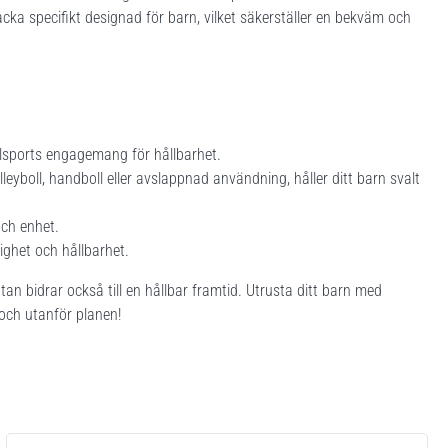
acka specifikt designad för barn, vilket säkerställer en bekväm och
.
hlsports engagemang för hållbarhet.
olleyboll, handboll eller avslappnad användning, håller ditt barn svalt
och enhet.
ghet och hållbarhet.
an bidrar också till en hållbar framtid. Utrusta ditt barn med
och utanför planen!