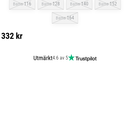
116
128
140
152
Barns
Barns
Barns
Barns
164
Barns
332 kr
Utmärkt
4.6 av 5