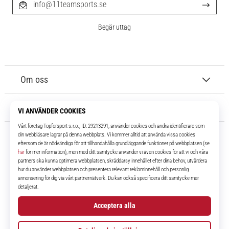
info@11teamsports.se
Begär uttag
Om oss
Kundtjänst
11teamsports.se
I över 16 år har vi varit dina lagkamrater, vilket ger dig de bästa och
senaste fotbollsprodukterna.
Facebook
Instagram
YouTube
TikTok