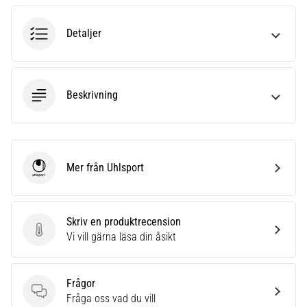
6
Detaljer
Upptäck
de
nya
Nike
Beskrivning
Phantom
6
fotbollsskorna
–
precision,
Mer från Uhlsport
kontroll
Uhlsport
och
kraft
i
Skriv en produktrecension
varje
Skriv en produktrecension
Vi vill gärna läsa din åsikt
beröring.
Perfekta
för
Frågor
spelare
Frågor
Fråga oss vad du vill