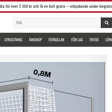
la för över 3 300 kr och få en boll gratis — erbjudande under begräns
Sök
UTRUSTNING
FANSHOP
FOTBOLLAR
FÖR LAG
FRITID
LÖP