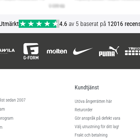
Utmärkt
4.6
av 5 baserat på
12016 recens
Kundtjänst
list sedan 2007
Utöva ångerrätten här
ram
Returorder
program
Gör anspråk på defekt vara
Välj utrustning för ditt lag!
am
Frakt och betalning