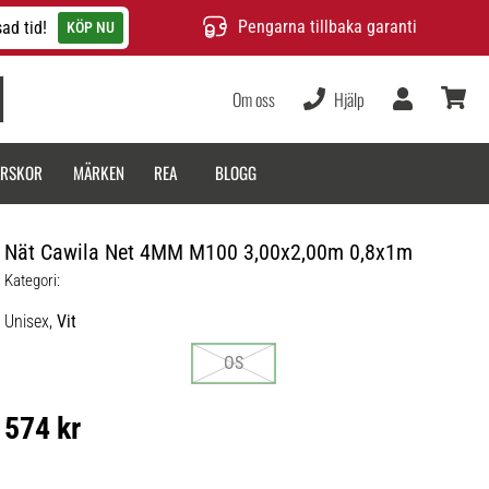
Pengarna tillbaka garanti
ad tid!
KÖP NU
Om oss
Hjälp
varukor
ARSKOR
MÄRKEN
REA
BLOGG
Nät Cawila Net 4MM M100 3,00x2,00m 0,8x1m
Kategori:
Unisex,
Vit
OS
574 kr