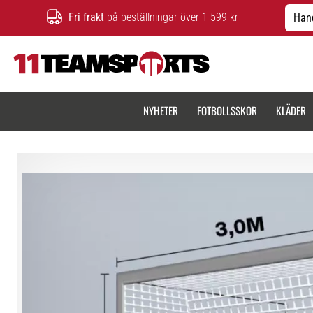
Fri frakt
på beställningar över 1 599 kr
Hand
11teamsports.se
NYHETER
FOTBOLLSSKOR
KLÄDER