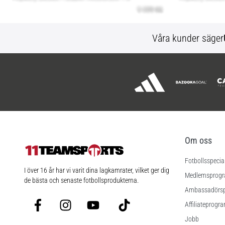
Våra kunder säger
Om oss
Fotbollsspecia
11teamsports.se
I över 16 år har vi varit dina lagkamrater, vilket ger dig
Medlemsprog
de bästa och senaste fotbollsprodukterna.
Ambassadörs
Facebook
Instagram
YouTube
TikTok
Affiliateprogr
Jobb