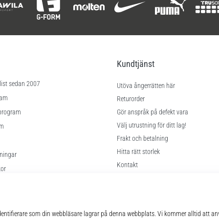
Kundtjänst
list sedan 2007
Utöva ångerrätten här
ram
Returorder
program
Gör anspråk på defekt vara
Välj utrustning för ditt lag!
am
Frakt och betalning
Hitta rätt storlek
lningar
Kontakt
kor
FAQ
Sekretesspolicy