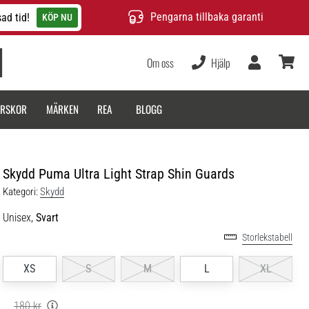
Pengarna tillbaka garanti
ad tid!
KÖP NU
Om oss
Hjälp
varukor
ARSKOR
MÄRKEN
REA
BLOGG
Skydd Puma Ultra Light Strap Shin Guards
Kategori:
Skydd
Unisex,
Svart
Storlekstabell
XS
S
M
L
XL
180 kr