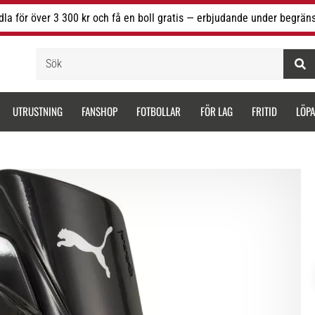
la för över 3 300 kr och få en boll gratis — erbjudande under begräns
Sök
UTRUSTNING
FANSHOP
FOTBOLLAR
FÖR LAG
FRITID
LÖP