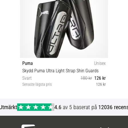
Puma
Unisex
Skydd Puma Ultra Light Strap Shin Guards
Svart
180 kr
126 kr
Senaste lägsta pris
126 kr
XS L
Utmärkt
4.6
av 5 baserat på
12036 recens