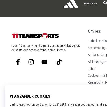
Om oss
Fotbollsspecia
11teamsports.se
I över 16 år har vi varit dina lagkamrater, vilket ger dig
Medlemsprog
de bästa och senaste fotbollsprodukterna.
Ambassadörs
Facebook
Instagram
YouTube
TikTok
Affiliateprogr
Jobb
Cookies instäl
Regler och vill