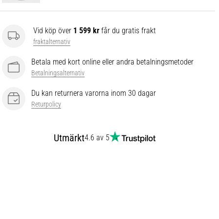
Vid köp över
1 599 kr
får du gratis frakt
fraktalternativ
Betala med kort online eller andra betalningsmetoder
Betalningsalternativ
Du kan returnera varorna inom 30 dagar
Returpolicy
Utmärkt
4.6 av 5