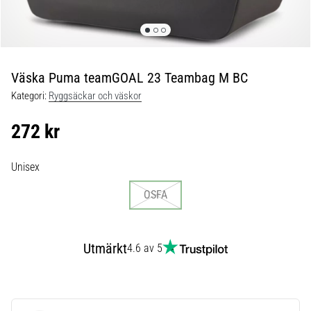
skor
från
Nike,
adidas
och
Väska Puma teamGOAL 23 Teambag M BC
PUMA.
Var
Kategori:
Ryggsäckar och väskor
en
del
272 kr
av
varje
Unisex
match,
mål
OSFA
och…
9. 6. 2025
Utmärkt
4.6 av 5
•
3 min. läsning
Nike
Phantom