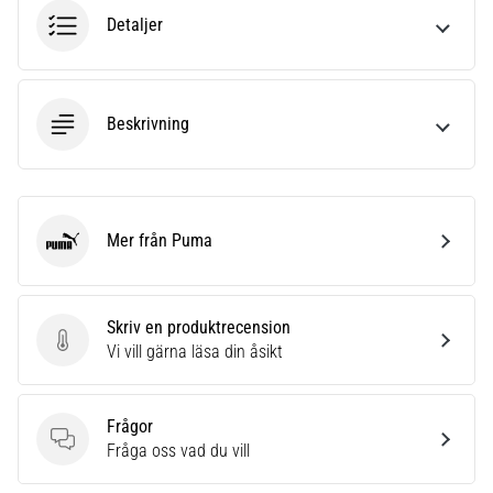
6
Detaljer
Upptäck
de
nya
Beskrivning
Nike
Phantom
6
fotbollsskorna
–
Mer från Puma
Puma
precision,
kontroll
och
kraft
Skriv en produktrecension
i
Skriv en produktrecension
Vi vill gärna läsa din åsikt
varje
beröring.
Perfekta
Frågor
för
Frågor
Fråga oss vad du vill
spelare