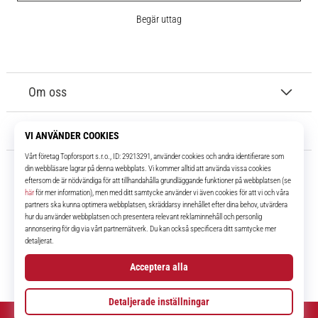
Begär uttag
Om oss
Kundtjänst
11teamsports.se
I över 16 år har vi varit dina lagkamrater, vilket ger dig de bästa och
senaste fotbollsprodukterna.
Facebook
Instagram
YouTube
TikTok