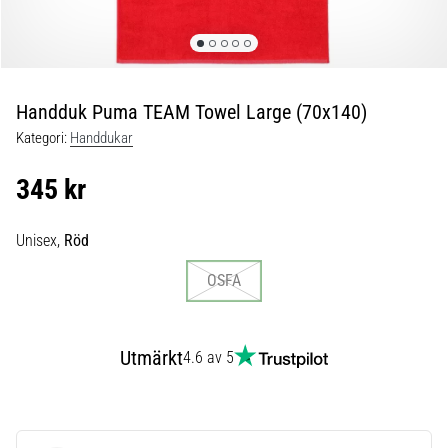
skor
från
Nike,
adidas
och
Handduk Puma TEAM Towel Large (70x140)
PUMA.
Var
Kategori:
Handdukar
en
del
345 kr
av
varje
Unisex,
Röd
match,
mål
OSFA
och…
9. 6. 2025
Utmärkt
4.6 av 5
•
3 min. läsning
Nike
Phantom