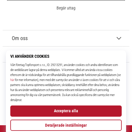
Begär uttag
Om oss
Kundtjänst
11teamsports.se
I över 16 år har vi varit dina lagkamrater, vilket ger dig de bästa och
senaste fotbollsprodukterna.
Facebook
Instagram
YouTube
TikTok