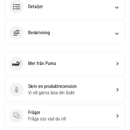
6
Detaljer
Upptäck
de
nya
Beskrivning
Nike
Phantom
6
fotbollsskorna
–
Mer från Puma
Puma
precision,
kontroll
och
kraft
Skriv en produktrecension
i
Skriv en produktrecension
Vi vill gärna läsa din åsikt
varje
beröring.
Perfekta
Frågor
för
Frågor
Fråga oss vad du vill
spelare