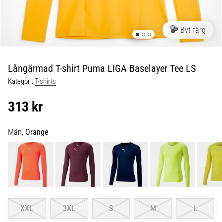
skor
från
Nike,
Byt färg
adidas
och
PUMA.
Var
Långärmad T-shirt Puma LIGA Baselayer Tee LS
en
Kategori:
T-shirts
del
av
313 kr
varje
match,
mål
Män,
Orange
och…
9. 6. 2025
•
3 min. läsning
Nike
XXL
3XL
S
M
L
Phantom