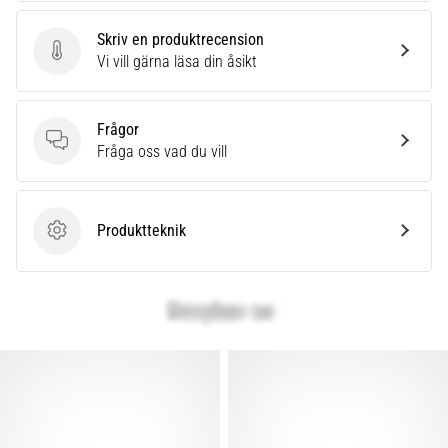
som…
Skriv en produktrecension
Skriv en produktrecension
Vi vill gärna läsa din åsikt
Visa
alla
artiklar
Frågor
Frågor
Fråga oss vad du vill
Produktteknik
Produktteknik