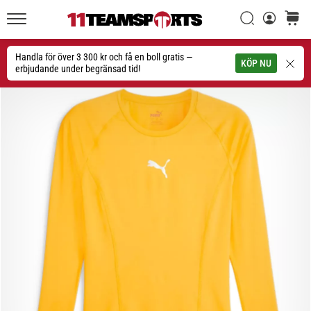
Sök
varuko
11teamsports.se
1. 7. 2025
•
Handla för över 3 300 kr och få en boll gratis —
Sök
KÖP NU
1 min. läsning
erbjudande under begränsad tid!
Play
for
More
Victories
Rusta
dig
för
dam-
EM
2025
med
officiella
tröjor
och