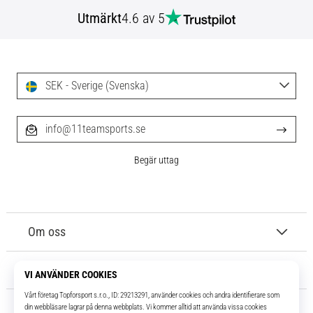
Utmärkt
4.6 av 5
SEK - Sverige (Svenska)
info@11teamsports.se
Begär uttag
Om oss
Kundtjänst