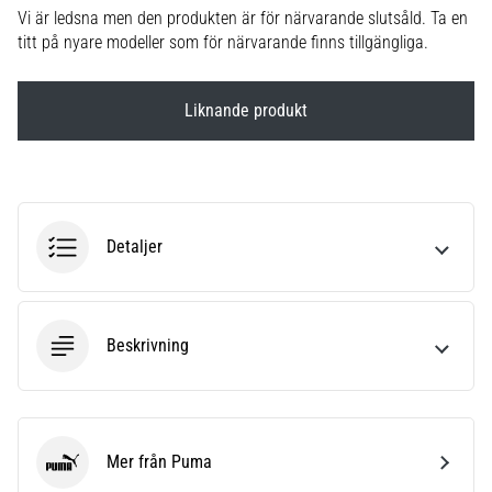
Vi är ledsna men den produkten är för närvarande slutsåld. Ta en
6
titt på nyare modeller som för närvarande finns tillgängliga.
Upptäck
de
nya
Liknande produkt
Nike
Phantom
6
fotbollsskorna
–
Detaljer
precision,
kontroll
och
kraft
Beskrivning
i
varje
beröring.
Perfekta
för
Mer från Puma
spelare
Puma