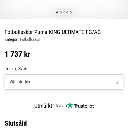
skor
från
Nike,
adidas
och
Fotbollsskor Puma KING ULTIMATE FG/AG
PUMA.
Var
Kategori:
Fotbollsskor
en
del
1 737 kr
av
varje
Unisex,
Svart
match,
mål
Välj storlek
och…
9. 6. 2025
Utmärkt
•
4.6 av 5
3 min. läsning
Nike
Slutsåld
Phantom