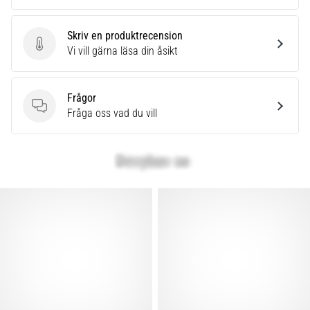
som…
Skriv en produktrecension
Visa
Skriv en produktrecension
Vi vill gärna läsa din åsikt
alla
artiklar
Frågor
Frågor
Fråga oss vad du vill