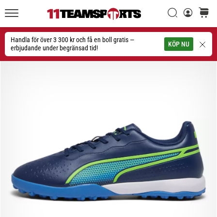
Sök
varuko
11teamsports.se
1. 7. 2025
•
Handla för över 3 300 kr och få en boll gratis —
Sök
KÖP NU
1 min. läsning
erbjudande under begränsad tid!
Play
for
More
Victories
Rusta
dig
för
dam-
EM
2025
med
officiella
tröjor
och