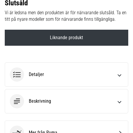
Slutsåld
6
Vi är ledsna men den produkten är för närvarande slutsåld. Ta en
Upptäck
titt på nyare modeller som för närvarande finns tillgängliga.
de
nya
Nike
Liknande produkt
Phantom
6
fotbollsskorna
–
precision,
kontroll
Detaljer
och
kraft
i
varje
Beskrivning
beröring.
Perfekta
för
spelare
Mer från Puma