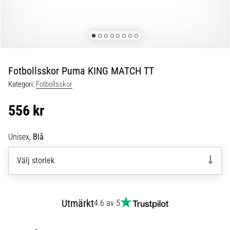
skor
från
Nike,
adidas
och
PUMA.
Var
Fotbollsskor Puma KING MATCH TT
en
Kategori:
Fotbollsskor
del
av
556 kr
varje
match,
mål
Unisex,
Blå
och…
Välj storlek
9. 6. 2025
•
3 min. läsning
Utmärkt
4.6 av 5
Nike
Phantom