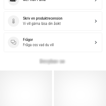
som…
Puma
Visa
Skriv en produktrecension
alla
Skriv en produktrecension
Vi vill gärna läsa din åsikt
artiklar
Frågor
Frågor
Fråga oss vad du vill