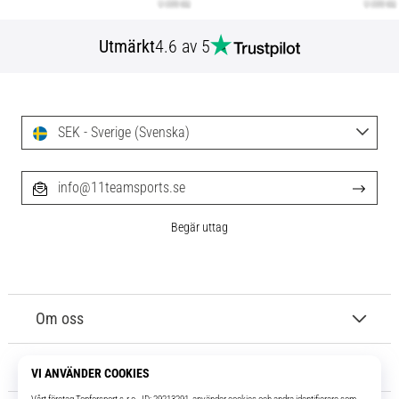
Utmärkt
4.6 av 5
SEK - Sverige (Svenska)
info@11teamsports.se
Begär uttag
Om oss
Kundtjänst