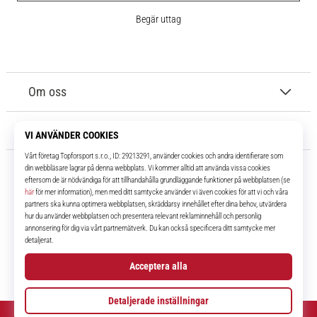
Begär uttag
Om oss
Kundtjänst
11teamsports.se
I över 16 år har vi varit dina lagkamrater, vilket ger dig de bästa och
senaste fotbollsprodukterna.
Facebook
Instagram
YouTube
TikTok