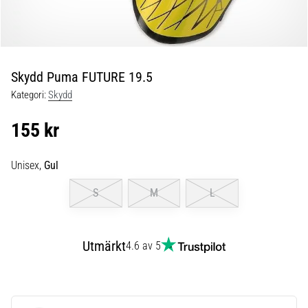
skor
från
Nike,
adidas
och
Skydd Puma FUTURE 19.5
PUMA.
Var
Kategori:
Skydd
en
del
155 kr
av
varje
Unisex,
Gul
match,
mål
S
M
L
och…
9. 6. 2025
Utmärkt
4.6 av 5
•
3 min. läsning
Nike
Phantom