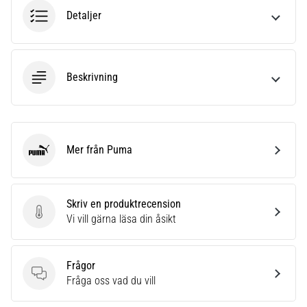
6
Detaljer
Upptäck
de
nya
Beskrivning
Nike
Phantom
6
fotbollsskorna
–
Mer från Puma
Puma
precision,
kontroll
och
kraft
Skriv en produktrecension
i
Skriv en produktrecension
Vi vill gärna läsa din åsikt
varje
beröring.
Perfekta
Frågor
för
Frågor
Fråga oss vad du vill
spelare