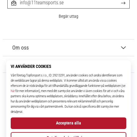
info@11teamsports.se
Begär uttag
Om oss
Kundtjänst
11teamsports.se
I över 16 år har vi varit dina lagkamrater, vilket ger dig de bästa och
senaste fotbollsprodukterna.
Facebook
Instagram
YouTube
TikTok