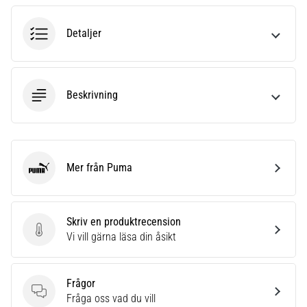
6
Detaljer
Upptäck
de
nya
Nike
Beskrivning
Phantom
6
fotbollsskorna
–
precision,
Mer från Puma
kontroll
Puma
och
kraft
i
Skriv en produktrecension
varje
Skriv en produktrecension
Vi vill gärna läsa din åsikt
beröring.
Perfekta
för
Frågor
spelare
Frågor
Fråga oss vad du vill