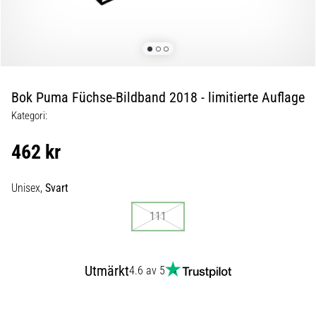
skor
från
Nike,
adidas
och
PUMA.
Var
Bok Puma Füchse-Bildband 2018 - limitierte Auflage
en
Kategori:
del
av
462 kr
varje
match,
mål
Unisex,
Svart
och…
111
9. 6. 2025
•
Utmärkt
4.6 av 5
3 min. läsning
Nike
Phantom