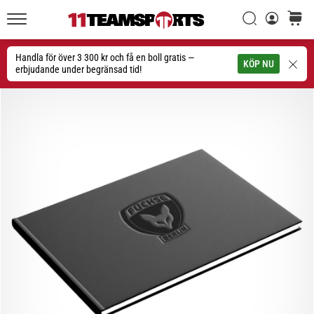
Sök
varuko
11teamsports.se
1. 7. 2025
•
Handla för över 3 300 kr och få en boll gratis —
Sök
KÖP NU
1 min. läsning
erbjudande under begränsad tid!
Play
for
More
Victories
Rusta
dig
för
dam-
EM
2025
med
officiella
tröjor
och