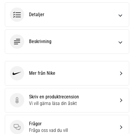
6
Detaljer
Upptäck
de
nya
Nike
Beskrivning
Phantom
6
fotbollsskorna
–
precision,
Mer från Nike
kontroll
Nike
och
kraft
i
Skriv en produktrecension
varje
Skriv en produktrecension
Vi vill gärna läsa din åsikt
beröring.
Perfekta
för
Frågor
spelare
Frågor
Fråga oss vad du vill