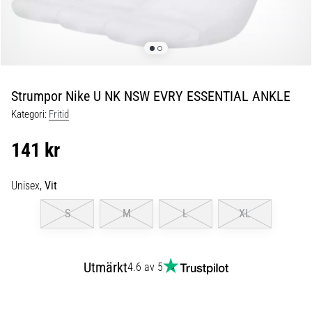
skor
från
Nike,
adidas
och
PUMA.
Var
Strumpor Nike U NK NSW EVRY ESSENTIAL ANKLE
en
Kategori:
Fritid
del
av
141 kr
varje
match,
mål
Unisex,
Vit
och…
S
M
L
XL
9. 6. 2025
•
Utmärkt
4.6 av 5
3 min. läsning
Nike
Phantom