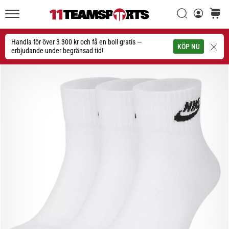
Sök
varuko
11teamsports.se
1. 7. 2025
•
Handla för över 3 300 kr och få en boll gratis —
Sök
KÖP NU
1 min. läsning
erbjudande under begränsad tid!
Play
for
More
Victories
Rusta
dig
för
dam-
EM
2025
med
officiella
tröjor
och