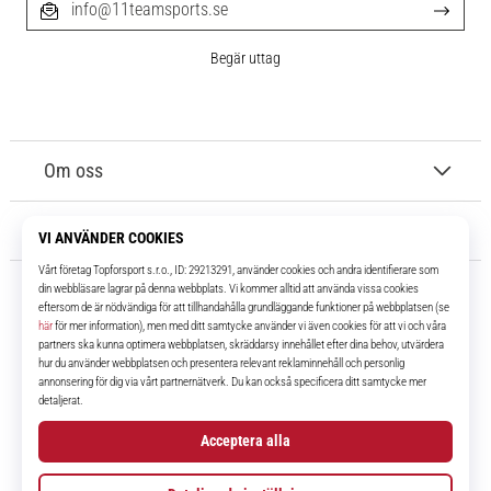
info@11teamsports.se
Begär uttag
Om oss
Kundtjänst
11teamsports.se
I över 16 år har vi varit dina lagkamrater, vilket ger dig de bästa och
senaste fotbollsprodukterna.
Facebook
Instagram
YouTube
TikTok