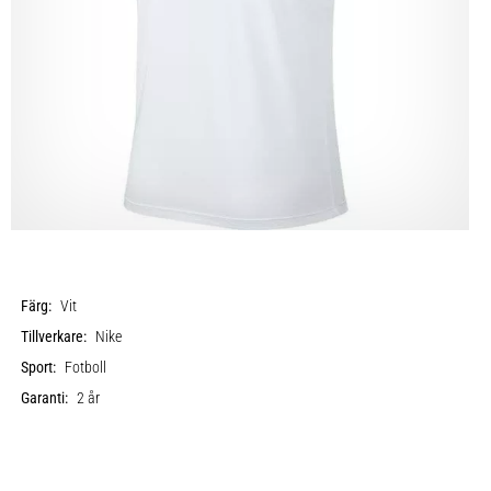
Färg:
Vit
Tillverkare:
Nike
Sport:
Fotboll
Garanti:
2 år