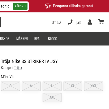
Pengarna tillbaka garanti
ad tid!
KÖP NU
Om oss
Hjälp
varukor
ARSKOR
MÄRKEN
REA
BLOGG
Tröja Nike SS STRIKER IV JSY
Kategori:
Tröjor
Män,
Vit
S
M
L
XL
XXL
3XL