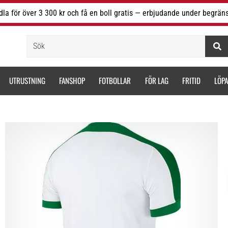
la för över 3 300 kr och få en boll gratis — erbjudande under begräns
Sök
UTRUSTNING
FANSHOP
FOTBOLLAR
FÖR LAG
FRITID
LÖP