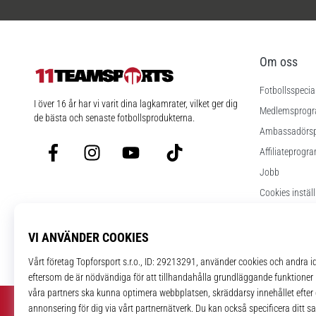
Om oss
Fotbollsspecia
11teamsports.se
I över 16 år har vi varit dina lagkamrater, vilket ger dig
Medlemsprog
de bästa och senaste fotbollsprodukterna.
Ambassadörs
Facebook
Instagram
YouTube
TikTok
Affiliateprogr
Jobb
Cookies instäl
Regler och vill