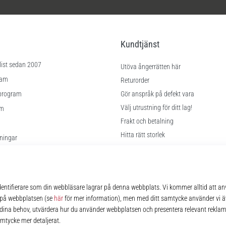
Kundtjänst
list sedan 2007
Utöva ångerrätten här
ram
Returorder
program
Gör anspråk på defekt vara
Välj utrustning för ditt lag!
am
Frakt och betalning
Hitta rätt storlek
lningar
Kontakt
kor
FAQ
Sekretesspolicy
© 2010 – 2026
11teamsports.se