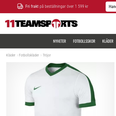
Fri frakt
på beställningar över 1 599 kr
Hand
11teamsports.se
NYHETER
FOTBOLLSSKOR
KLÄDER
Kläder
Fotbollskläder
Tröjor