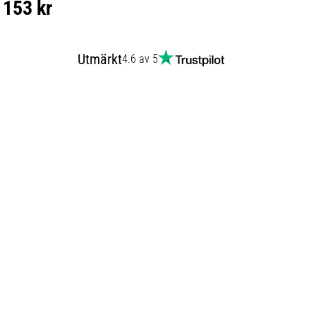
153 kr
Utmärkt
4.6 av 5