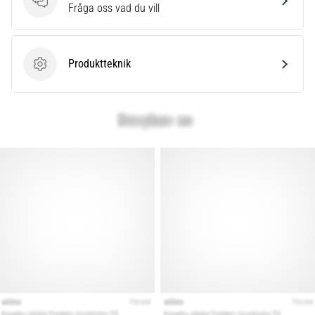
som…
Frågor
Fråga oss vad du vill
Visa
Produktteknik
alla
Produktteknik
artiklar