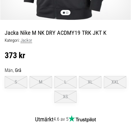
skor
från
Nike,
adidas
och
Jacka Nike M NK DRY ACDMY19 TRK JKT K
PUMA.
Var
Kategori:
Jackor
en
del
373 kr
av
varje
Män,
Grå
match,
mål
S
M
L
XL
XXL
och…
XS
9. 6. 2025
•
3 min. läsning
Utmärkt
4.6 av 5
Nike
Phantom