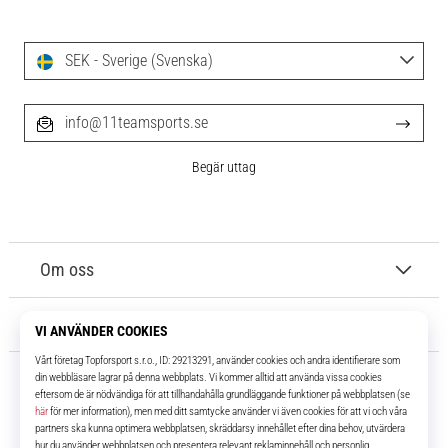
SEK - Sverige (Svenska)
info@11teamsports.se
Begär uttag
Om oss
Kundtjänst
11teamsports.se
I över 16 år har vi varit dina lagkamrater, vilket ger dig de bästa och