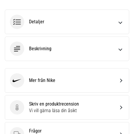
6
Upptäck
Detaljer
de
nya
Nike
Phantom
6
Beskrivning
fotbollsskorna
–
precision,
kontroll
Mer från Nike
och
Nike
kraft
i
varje
Skriv en produktrecension
beröring.
Skriv en produktrecension
Vi vill gärna läsa din åsikt
Perfekta
för
spelare
Frågor