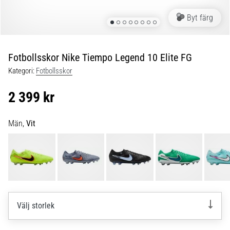
skor
från
Byt färg
Nike,
adidas
och
Fotbollsskor Nike Tiempo Legend 10 Elite FG
PUMA.
Var
Kategori:
Fotbollsskor
en
del
2 399 kr
av
varje
Män,
Vit
match,
mål
och…
9. 6. 2025
•
3 min. läsning
Välj storlek
Nike
Phantom