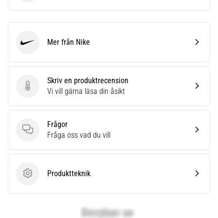
som…
Visa
Mer från Nike
alla
Nike
artiklar
Skriv en produktrecension
Skriv en produktrecension
Vi vill gärna läsa din åsikt
Frågor
Frågor
Fråga oss vad du vill
Produktteknik
Produktteknik