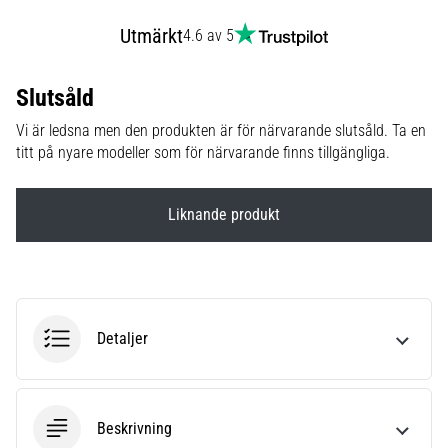
6
Utmärkt
4.6 av 5
Upptäck
de
Slutsåld
nya
Nike
Vi är ledsna men den produkten är för närvarande slutsåld. Ta en
Phantom
titt på nyare modeller som för närvarande finns tillgängliga.
6
fotbollsskorna
–
Liknande produkt
precision,
kontroll
och
kraft
i
Detaljer
varje
beröring.
Perfekta
för
spelare
Beskrivning