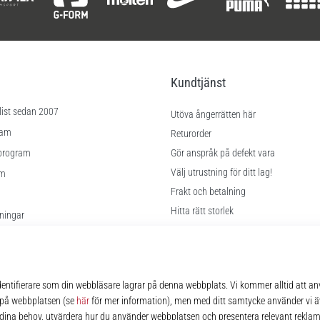
Kundtjänst
list sedan 2007
Utöva ångerrätten här
ram
Returorder
program
Gör anspråk på defekt vara
Välj utrustning för ditt lag!
am
Frakt och betalning
Hitta rätt storlek
lningar
Kontakt
kor
FAQ
Sekretesspolicy