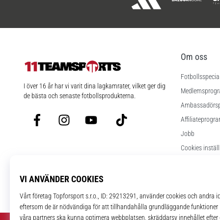
Om oss
Fotbollsspecia
11teamsports.se
I över 16 år har vi varit dina lagkamrater, vilket ger dig
Medlemsprog
de bästa och senaste fotbollsprodukterna.
Ambassadörs
Facebook
Instagram
YouTube
TikTok
Affiliateprogr
Jobb
Cookies instäl
Regler och vill