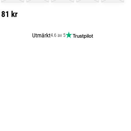
81 kr
Utmärkt
4.6 av 5