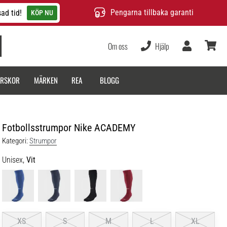
Pengarna tillbaka garanti
ad tid!
KÖP NU
Om oss
Hjälp
varukor
ARSKOR
MÄRKEN
REA
BLOGG
Fotbollsstrumpor Nike ACADEMY
Kategori:
Strumpor
Unisex,
Vit
XS
S
M
L
XL