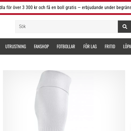
la för över 3 300 kr och få en boll gratis — erbjudande under begräns
Sök
UTRUSTNING
FANSHOP
FOTBOLLAR
FÖR LAG
FRITID
LÖP