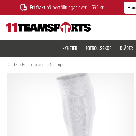
Fri frakt
på beställningar över 1 599 kr
Hand
11teamsports.se
NYHETER
FOTBOLLSSKOR
KLÄDER
Kläder
Fotbollskläder
Strumpor