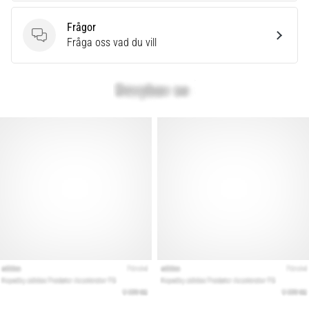
som…
Frågor
Frågor
Fråga oss vad du vill
Visa
alla
artiklar