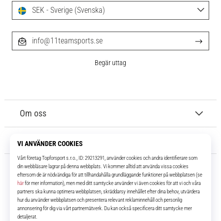
SEK - Sverige (Svenska)
info@11teamsports.se
Begär uttag
Om oss
Kundtjänst
11teamsports.se
I över 16 år har vi varit dina lagkamrater, vilket ger dig de bästa och
senaste fotbollsprodukterna.