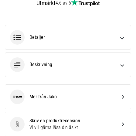
Utmärkt
4.6 av 5
6
Upptäck
de
nya
Nike
Detaljer
Phantom
6
fotbollsskorna
–
Beskrivning
precision,
kontroll
och
kraft
i
Mer från Jako
Jako
varje
beröring.
Perfekta
Skriv en produktrecension
för
Skriv en produktrecension
Vi vill gärna läsa din åsikt
spelare