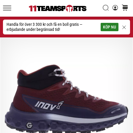
Sök
varuko
11teamsports.se
1. 7. 2025
•
Handla för över 3 300 kr och få en boll gratis —
Sök
KÖP NU
1 min. läsning
erbjudande under begränsad tid!
Play
for
More
Victories
Rusta
dig
för
dam-
EM
2025
med
officiella
tröjor
och