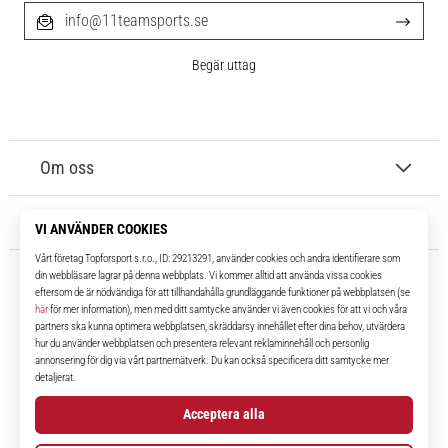
info@11teamsports.se
Begär uttag
Om oss
Kundtjänst
11teamsports.se
I över 16 år har vi varit dina lagkamrater, vilket ger dig de bästa och
senaste fotbollsprodukterna.
Facebook
Instagram
YouTube
TikTok