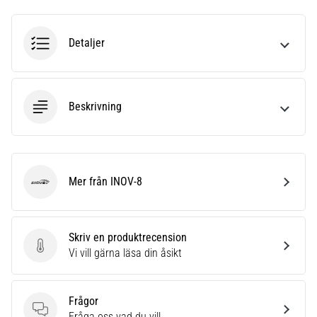
6
Upptäck
Detaljer
de
nya
Nike
Phantom
Beskrivning
6
fotbollsskorna
–
precision,
kontroll
Mer från INOV-8
INOV-8
och
kraft
i
Skriv en produktrecension
varje
Skriv en produktrecension
Vi vill gärna läsa din åsikt
beröring.
Perfekta
för
Frågor
spelare
Frågor
Fråga oss vad du vill