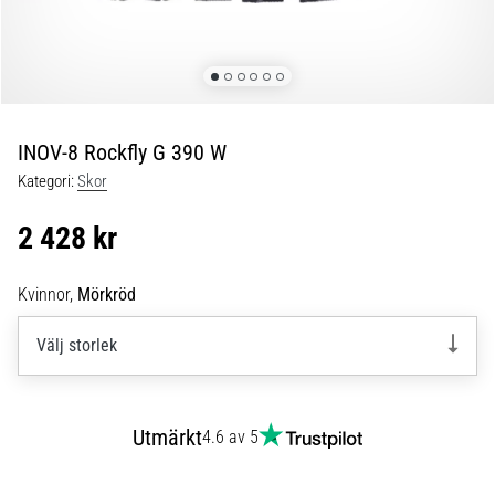
skor
från
Nike,
adidas
och
PUMA.
Var
INOV-8 Rockfly G 390 W
en
Kategori:
Skor
del
av
2 428 kr
varje
match,
mål
Kvinnor,
Mörkröd
och…
Välj storlek
9. 6. 2025
•
3 min. läsning
Utmärkt
4.6 av 5
Nike
Phantom