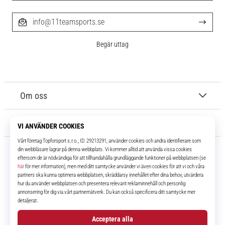
info@11teamsports.se
Begär uttag
Om oss
Kundtjänst
11teamsports.se
I över 16 år har vi varit dina lagkamrater, vilket ger dig de bästa och
senaste fotbollsprodukterna.
Facebook
Instagram
YouTube
TikTok