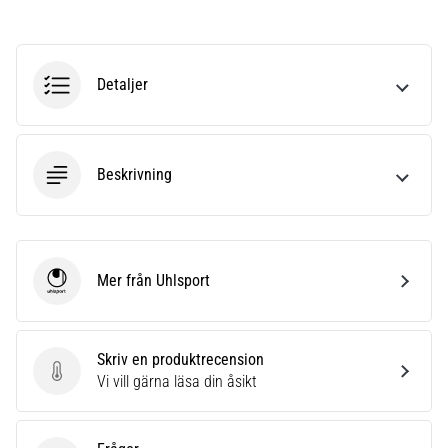
som…
Visa
Detaljer
alla
artiklar
Beskrivning
Mer från Uhlsport
Uhlsport
Skriv en produktrecension
Skriv en produktrecension
Vi vill gärna läsa din åsikt