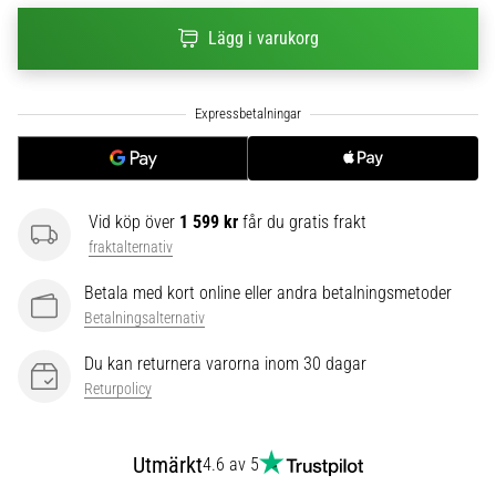
6
Lägg i varukorg
Upptäck
de
nya
Nike
Phantom
6
fotbollsskorna
Vid köp över
1 599 kr
får du gratis frakt
–
fraktalternativ
precision,
kontroll
Betala med kort online eller andra betalningsmetoder
och
Betalningsalternativ
kraft
i
Du kan returnera varorna inom 30 dagar
varje
Returpolicy
beröring.
Perfekta
för
Utmärkt
4.6 av 5
spelare