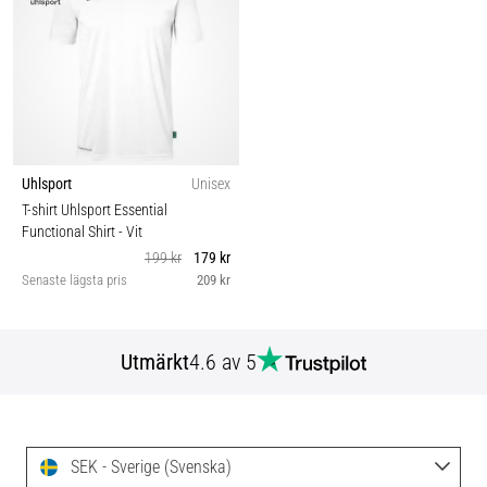
Uhlsport
Unisex
T-shirt Uhlsport Essential
Functional Shirt
- Vit
199 kr
179 kr
Senaste lägsta pris
209 kr
Utmärkt
4.6 av 5
SEK - Sverige (Svenska)