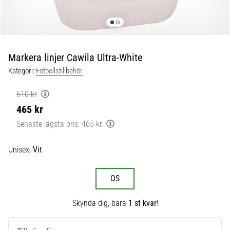
skor
från
Nike,
adidas
och
Markera linjer Cawila Ultra-White
PUMA.
Var
Kategori:
Fotbollstillbehör
en
del
610 kr
av
465 kr
varje
Senaste lägsta pris:
465 kr
match,
mål
och…
Unisex,
Vit
9. 6. 2025
OS
•
3 min. läsning
Skynda dig, bara
1 st kvar
!
Nike
Phantom