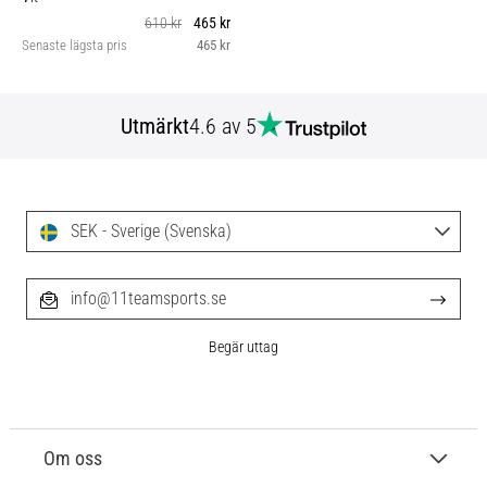
610 kr
465 kr
Senaste lägsta pris
465 kr
Utmärkt
4.6 av 5
SEK - Sverige (Svenska)
info@11teamsports.se
Begär uttag
Om oss