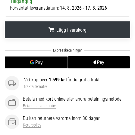
Tillgänglig
6
Förväntat leveransdatum:
14. 8. 2026 - 17. 8. 2026
Upptäck
de
nya
Lägg i varukorg
Nike
Phantom
.
.
.
6
fotbollsskorna
–
precision,
kontroll
Vid köp över
1 599 kr
får du gratis frakt
och
fraktalternativ
kraft
i
Betala med kort online eller andra betalningsmetoder
varje
Betalningsalternativ
beröring.
Perfekta
Du kan returnera varorna inom 30 dagar
för
Returpolicy
spelare