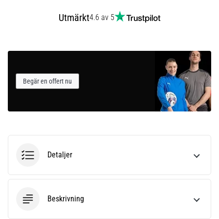
som…
Utmärkt
4.6 av 5
Visa
alla
artiklar
Begär en offert nu
Detaljer
Beskrivning