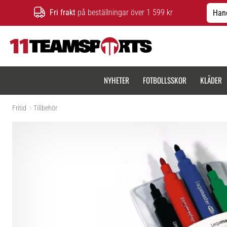
Fri frakt
på beställningar över 1 599 kr
Hand
11teamsports.se
NYHETER
FOTBOLLSSKOR
KLÄDER
Fritid
Tillbehör