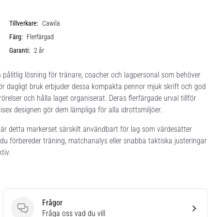
Tillverkare:
Cawila
Färg:
Flerfärgad
Garanti:
2 år
pålitlig lösning för tränare, coacher och lagpersonal som behöver
e för dagligt bruk erbjuder dessa kompakta pennor mjuk skrift och god
lrörelser och hålla laget organiserat. Deras flerfärgade urval tillför
unisex designen gör dem lämpliga för alla idrottsmiljöer.
r detta markerset särskilt användbart för lag som värdesätter
du förbereder träning, matchanalys eller snabba taktiska justeringar
tiv.
Frågor
Frågor
Fråga oss vad du vill