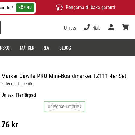
Pengarna tillbaka garanti
ad tid!
KÖP NU
Om oss
Hjälp
varukor
ARSKOR
MÄRKEN
REA
BLOGG
Marker Cawila PRO Mini-Boardmarker TZ111 4er Set
Kategori:
Tillbehör
Unisex,
Flerfärgad
Universell storlek
76 kr