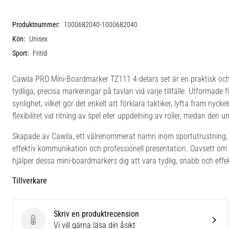
Produktnummer:
1000682040-1000682040
Kön:
Unisex
Sport:
Fritid
Cawila PRO Mini-Boardmarker TZ111 4-delars set är en praktisk och 
tydliga, precisa markeringar på tavlan vid varje tillfälle. Utformad
synlighet, vilket gör det enkelt att förklara taktiker, lyfta fram nycke
flexibilitet vid ritning av spel eller uppdelning av roller, medan den 
Skapade av Cawila, ett välrenommerat namn inom sportutrustning, ä
effektiv kommunikation och professionell presentation. Oavsett om 
hjälper dessa mini-boardmarkers dig att vara tydlig, snabb och effek
Tillverkare
Skriv en produktrecension
Skriv en produktrecension
Vi vill gärna läsa din åsikt