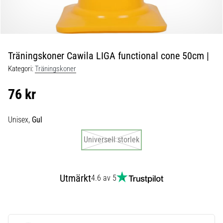
skor
från
Nike,
adidas
och
Träningskoner Cawila LIGA functional cone 50cm |
PUMA.
Var
Kategori:
Träningskoner
en
del
76 kr
av
varje
Unisex,
Gul
match,
mål
Universell storlek
och…
9. 6. 2025
Utmärkt
4.6 av 5
•
3 min. läsning
Nike
Phantom