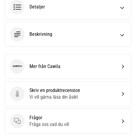
6
Detaljer
Upptäck
de
nya
Beskrivning
Nike
Phantom
6
fotbollsskorna
–
Mer från Cawila
Cawila
precision,
kontroll
och
kraft
Skriv en produktrecension
i
Skriv en produktrecension
Vi vill gärna läsa din åsikt
varje
beröring.
Perfekta
Frågor
för
Frågor
Fråga oss vad du vill
spelare