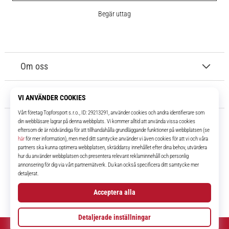
Begär uttag
Om oss
Kundtjänst
11teamsports.se
I över 16 år har vi varit dina lagkamrater, vilket ger dig de bästa och
senaste fotbollsprodukterna.
Facebook
Instagram
YouTube
TikTok