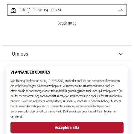
info@11teamsports.se
Begär uttag
Om oss
Kundtjänst
11teamsports.se
I över 16 år har vi varit dina lagkamrater, vilket ger dig de bästa och
senaste fotbollsprodukterna.
Facebook
Instagram
YouTube
TikTok