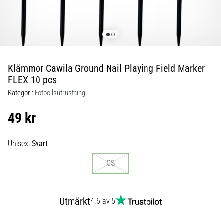
skor
från
Nike,
adidas
och
PUMA.
Var
Klämmor Cawila Ground Nail Playing Field Marker
en
FLEX 10 pcs
del
Kategori:
Fotbollsutrustning
av
varje
49 kr
match,
mål
och…
Unisex,
Svart
OS
9. 6. 2025
•
3 min. läsning
Utmärkt
4.6 av 5
Nike
Phantom