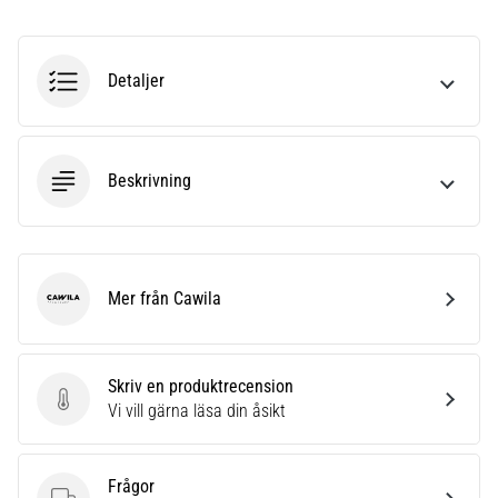
6
Upptäck
Detaljer
de
nya
Nike
Phantom
6
Beskrivning
fotbollsskorna
–
precision,
kontroll
Mer från Cawila
och
Cawila
kraft
i
varje
Skriv en produktrecension
beröring.
Skriv en produktrecension
Vi vill gärna läsa din åsikt
Perfekta
för
spelare
Frågor