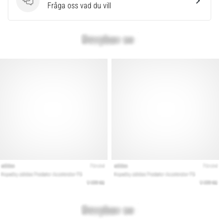
som…
Frågor
Fråga oss vad du vill
Visa
alla
artiklar