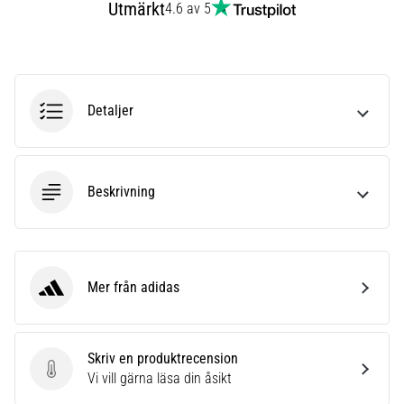
Utmärkt
4.6 av 5
6
Upptäck
de
nya
Nike
Detaljer
Phantom
6
fotbollsskorna
–
Beskrivning
precision,
kontroll
och
kraft
i
Mer från adidas
adidas
varje
beröring.
Perfekta
Skriv en produktrecension
för
Skriv en produktrecension
Vi vill gärna läsa din åsikt
spelare