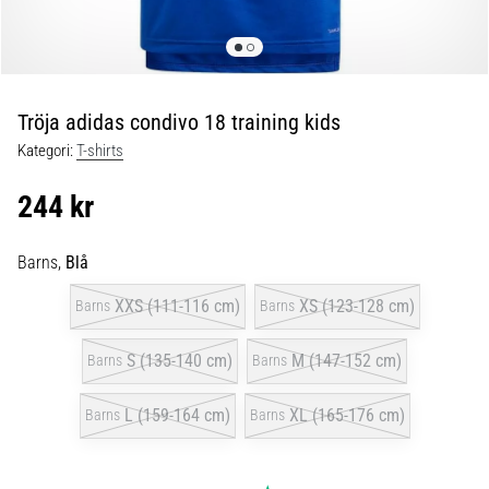
skor
från
Nike,
adidas
och
Tröja adidas condivo 18 training kids
PUMA.
Var
Kategori:
T-shirts
en
del
244 kr
av
varje
Barns,
Blå
match,
mål
XXS (111-116 cm)
XS (123-128 cm)
Barns
Barns
och…
S (135-140 cm)
M (147-152 cm)
Barns
Barns
9. 6. 2025
•
L (159-164 cm)
XL (165-176 cm)
Barns
Barns
3 min. läsning
Nike
Phantom