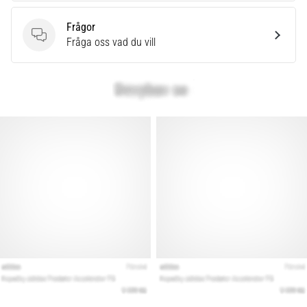
som…
Frågor
Frågor
Fråga oss vad du vill
Visa
alla
artiklar