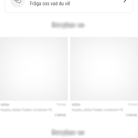
som…
Frågor
Fråga oss vad du vill
Visa
alla
artiklar