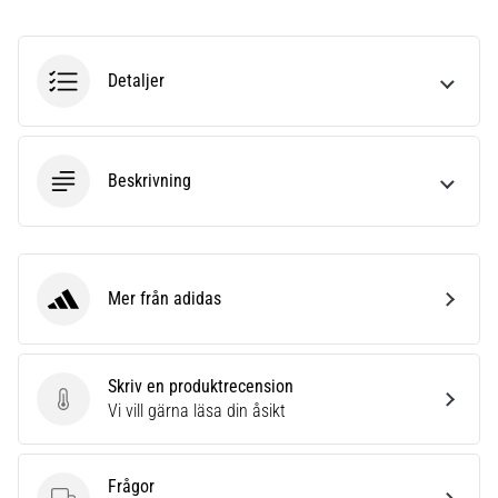
6
Upptäck
Detaljer
de
nya
Nike
Phantom
6
Beskrivning
fotbollsskorna
–
precision,
kontroll
Mer från adidas
och
adidas
kraft
i
varje
Skriv en produktrecension
beröring.
Skriv en produktrecension
Vi vill gärna läsa din åsikt
Perfekta
för
spelare
Frågor