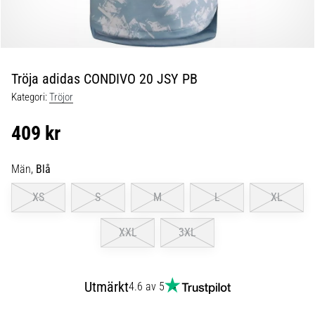
skor
från
Nike,
adidas
och
Tröja adidas CONDIVO 20 JSY PB
PUMA.
Var
Kategori:
Tröjor
en
del
409 kr
av
varje
Män,
Blå
match,
mål
XS
S
M
L
XL
och…
XXL
3XL
9. 6. 2025
•
3 min. läsning
Utmärkt
4.6 av 5
Nike
Phantom