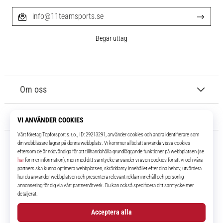
info@11teamsports.se
Begär uttag
Om oss
Kundtjänst
11teamsports.se
I över 16 år har vi varit dina lagkamrater, vilket ger dig de bästa och
senaste fotbollsprodukterna.
Facebook
Instagram
YouTube
TikTok